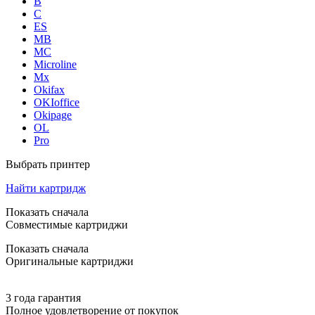
B
C
ES
MB
MC
Microline
Mx
Okifax
OKIoffice
Okipage
OL
Pro
Выбрать принтер
Найти картридж
Показать сначала
Совместимые картриджи
Показать сначала
Оригинальные картриджи
3 года гарантия
Полное удовлетворение от покупок