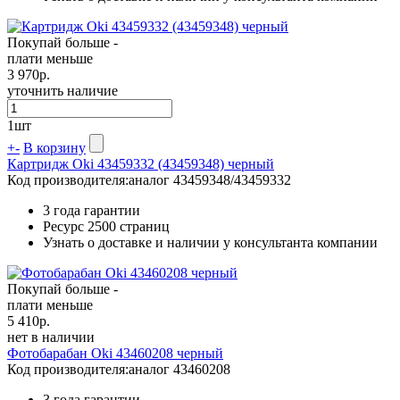
Покупай больше -
плати меньше
3 970
р.
уточнить наличие
1
шт
+
-
В корзину
Картридж Oki 43459332 (43459348) черный
Код производителя:
аналог 43459348/43459332
3 года гарантии
Ресурс
2500 страниц
Узнать о доставке и наличии у консультанта компании
Покупай больше -
плати меньше
5 410
р.
нет в наличии
Фотобарабан Oki 43460208 черный
Код производителя:
аналог 43460208
3 года гарантии