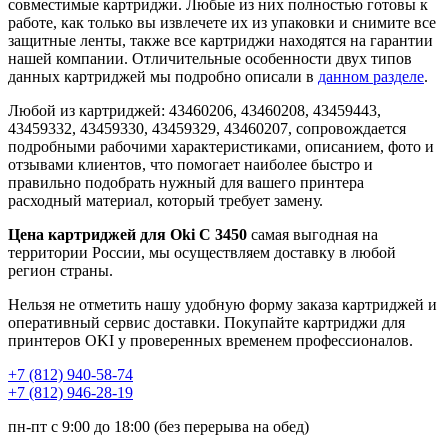
совместимые картриджи. Любые из них полностью готовы к
работе, как только вы извлечете их из упаковки и снимите все
защитные ленты, также все картриджи находятся на гарантии
нашей компании. Отличительные особенности двух типов
данных картриджей мы подробно описали в
данном разделе
.
Любой из картриджей: 43460206, 43460208, 43459443,
43459332, 43459330, 43459329, 43460207, сопровождается
подробными рабочими характеристиками, описанием, фото и
отзывами клиентов, что помогает наиболее быстро и
правильно подобрать нужный для вашего принтера
расходный материал, который требует замену.
Цена картриджей для Oki C 3450
самая выгодная на
территории России, мы осуществляем доставку в любой
регион страны.
Нельзя не отметить нашу удобную форму заказа картриджей и
оперативный сервис доставки. Покупайте картриджи для
принтеров OKI у проверенных временем профессионалов.
+7 (812)
940-58-74
+7 (812)
946-28-19
пн-пт с 9:00 до 18:00 (без перерыва на обед)