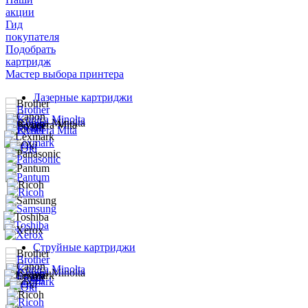
акции
Гид
покупателя
Подобрать
картридж
Мастер выбора принтера
Лазерные картриджи
Струйные картриджи