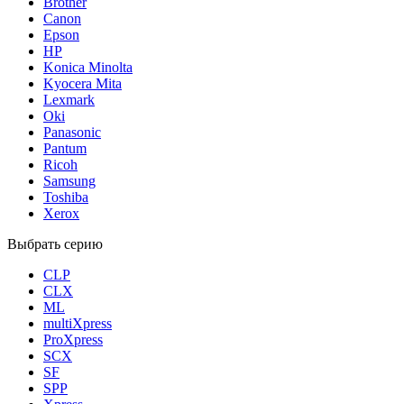
Brother
Canon
Epson
HP
Konica Minolta
Kyocera Mita
Lexmark
Oki
Panasonic
Pantum
Ricoh
Samsung
Toshiba
Xerox
Выбрать серию
CLP
CLX
ML
multiXpress
ProXpress
SCX
SF
SPP