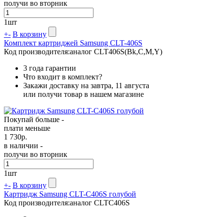
получи во вторник
1
шт
+
-
В корзину
Комплект картриджей Samsung CLT-406S
Код производителя:
аналог CLT406S(Bk,C,M,Y)
3 года гарантии
Что входит в комплект?
Закажи доставку на завтра, 11 августа
или получи товар в нашем магазине
Покупай больше -
плати меньше
1 730
р.
в наличии -
получи во вторник
1
шт
+
-
В корзину
Картридж Samsung CLT-C406S голубой
Код производителя:
аналог CLTC406S