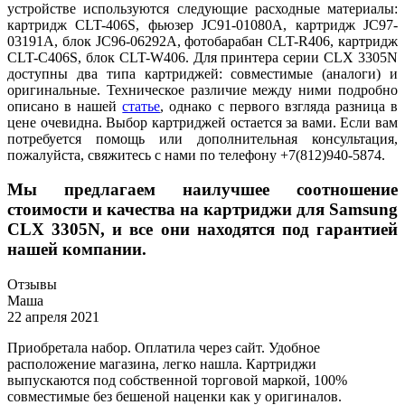
устройстве используются следующие расходные материалы:
картридж CLT-406S, фьюзер JC91-01080A, картридж JC97-
03191A, блок JC96-06292A, фотобарабан CLT-R406, картридж
CLT-C406S, блок CLT-W406. Для принтера серии CLX 3305N
доступны два типа картриджей: совместимые (аналоги) и
оригинальные. Техническое различие между ними подробно
описано в нашей
статье
, однако с первого взгляда разница в
цене очевидна. Выбор картриджей остается за вами. Если вам
потребуется помощь или дополнительная консультация,
пожалуйста, свяжитесь с нами по телефону +7(812)940-5874.
Мы предлагаем наилучшее соотношение
стоимости и качества на картриджи для Samsung
CLX 3305N, и все они находятся под гарантией
нашей компании.
Отзывы
Маша
22 апреля 2021
Приобретала набор. Оплатила через сайт. Удобное
расположение магазина, легко нашла. Картриджи
выпускаются под собственной торговой маркой, 100%
совместимые без бешеной наценки как у оригиналов.