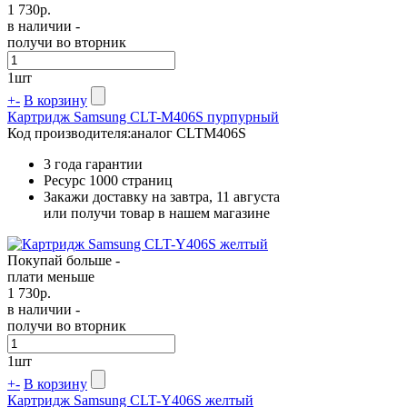
1 730
р.
в наличии -
получи во вторник
1
шт
+
-
В корзину
Картридж Samsung CLT-M406S пурпурный
Код производителя:
аналог CLTM406S
3 года гарантии
Ресурс
1000 страниц
Закажи доставку на завтра, 11 августа
или получи товар в нашем магазине
Покупай больше -
плати меньше
1 730
р.
в наличии -
получи во вторник
1
шт
+
-
В корзину
Картридж Samsung CLT-Y406S желтый