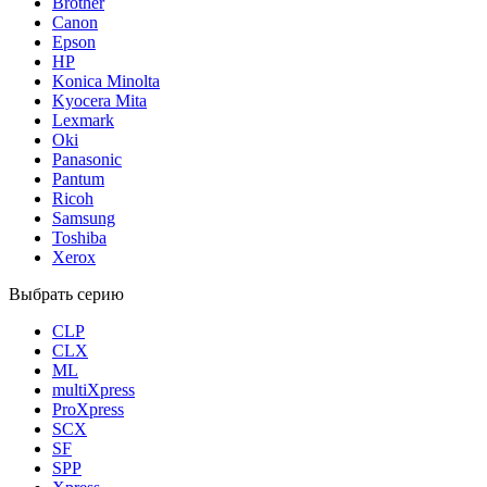
Brother
Canon
Epson
HP
Konica Minolta
Kyocera Mita
Lexmark
Oki
Panasonic
Pantum
Ricoh
Samsung
Toshiba
Xerox
Выбрать серию
CLP
CLX
ML
multiXpress
ProXpress
SCX
SF
SPP