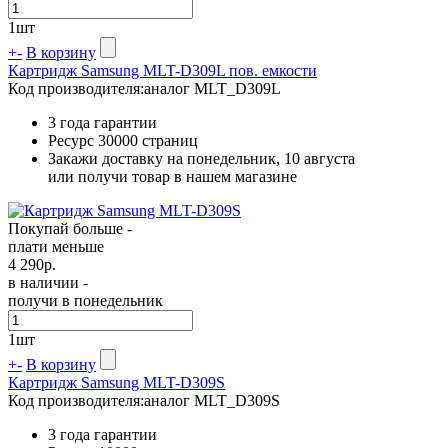
1
шт
+
-
В корзину
Картридж Samsung MLT-D309L пов. емкости
Код производителя:
аналог MLT_D309L
3 года гарантии
Ресурс
30000 страниц
Закажи доставку на понедельник, 10 августа
или получи товар в нашем магазине
Покупай больше -
плати меньше
4 290
р.
в наличии -
получи в понедельник
1
шт
+
-
В корзину
Картридж Samsung MLT-D309S
Код производителя:
аналог MLT_D309S
3 года гарантии