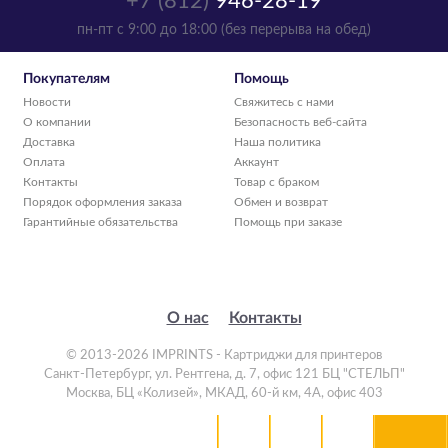
+7 (812)
946-28-19
пн-пт с 9:00 до 18:00 (без перерыва на обед)
Покупателям
Помощь
Новости
Свяжитесь с нами
О компании
Безопасность веб-сайта
Доставка
Наша политика
Оплата
Аккаунт
Контакты
Товар с браком
Порядок оформления заказа
Обмен и возврат
Гарантийные обязательства
Помощь при заказе
О нас
Контакты
© 2013-2026 IMPRINTS - Картриджи для принтеров
Санкт-Петербург
,
ул. Рентгена, д. 7, офис 121 БЦ "СТЕЛЬП"
Москва
,
БЦ «Колизей», МКАД, 60-й км, 4А, офис 403