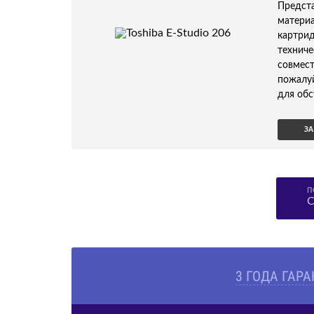
Предс
матери
картри
технич
совмест
пожалу
для обс
ЗА
П
С
3 ГОДА ГАР