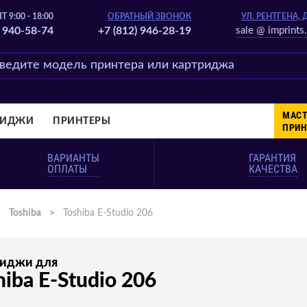
Т 9:00 - 18:00
ОБРАТНЫЙ ЗВОНОК
УЛ. РЕНТГЕНА, 
) 940-58-74
+7 (812) 946-28-19
sale @ imprints.
МАСТ
РИДЖИ
ПРИНТЕРЫ
ПРИН
ВАРИАНТЫ
ГАРАНТИЯ
ОПЛАТЫ
КАЧЕСТВА
>
Toshiba
>
Toshiba E-Studio 206
риджи для
hiba E-Studio 206