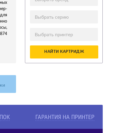
ных
нер-
для
Выбрать серию
нно
осы,
5874
Выбрать принтер
НАЙТИ КАРТРИДЖ
жи
УПОК
ГАРАНТИЯ НА ПРИНТЕР