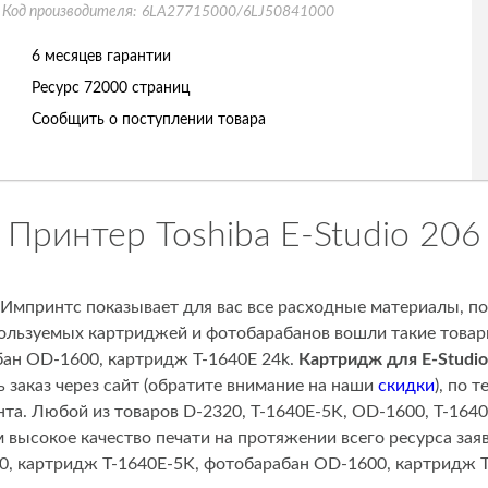
Код производителя:
6LA27715000/6LJ50841000
6 месяцев гарантии
Ресурс
72000 страниц
Сообщить о поступлении товара
Принтер Toshiba E-Studio 206
 Импринтс показывает для вас все расходные материалы, п
пользуемых картриджей и фотобарабанов вошли такие товары
бан OD-1600, картридж T-1640E 24k.
Картридж для E-Studio
 заказ через сайт (обратите внимание на наши
скидки
), по 
нта. Любой из товаров D-2320, T-1640E-5K, OD-1600, T-1640
 высокое качество печати на протяжении всего ресурса за
20, картридж T-1640E-5K, фотобарабан OD-1600, картридж 