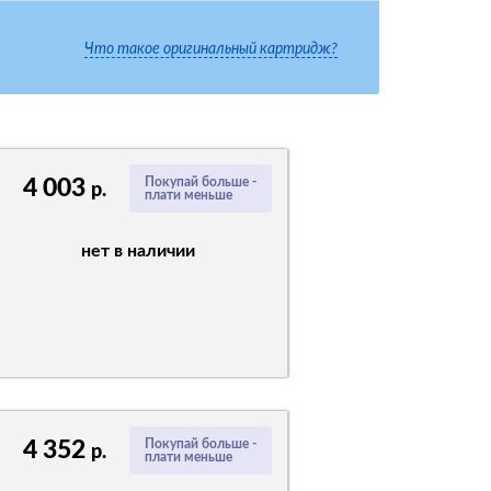
Что такое оригинальный картридж?
4 003
Покупай больше -
р.
плати меньше
нет в наличии
4 352
Покупай больше -
р.
плати меньше