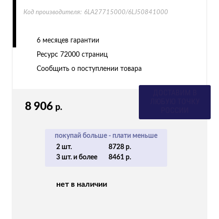
Код производителя:
6LA27715000/6LJ50841000
6 месяцев гарантии
Ресурс
72000 страниц
Сообщить о поступлении товара
ВАША СКИДКА
3%
8 906
р.
КОД 7PNT
покупай больше - плати меньше
2 шт.
8728 р.
3 шт. и более
8461 р.
нет в наличии