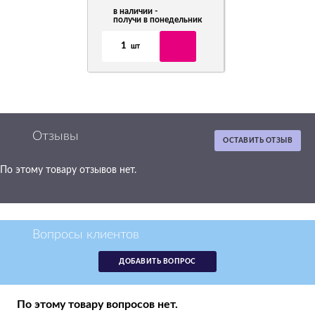
в наличии -
получи в понедельник
1
шт
Отзывы
ОСТАВИТЬ ОТЗЫВ
По этому товару отзывов нет.
Картридж Toshiba T-
1640E 24k
аналог 6AJ00000024
Вопросы клиентов
р.
3 230
ДОБАВИТЬ ВОПРОС
в наличии -
получи в понедельник
1
По этому товару вопросов нет.
шт