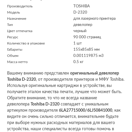
Производитель
TOSHIBA
Модель
D-2320
Назначение
для лазерного принтера
Тип
девелопер
Цвет отпечатка
черный
Ресурс
90 000 страниц
Количество в упаковке
1 шт
Габариты
155x85x85 мм
Объем
0.001119875 м
3
Масса нетто
0.5 кг
Вашему вниманию представлен
оригинальный девелопер
Toshiba D-2320
, от производителя принтеров и МФУ Toshiba.
Используя оригинальные картриджи в устройстве, вы
получаете эталон качества печати, лучшее что может быть.
Обратите внимание, то что не всегда название
девелопера
Toshiba D-2320
совпадает с уникальным
артикулом производителя
6LA27715000/6LJ50841000
, как
видите он очень сильно отличается, внимательнее будьте
при выборе нужных расходных материалов для вашего
устройства, наши специалисты всегда готовы помочь в