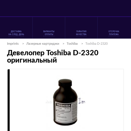
ДОСТАВКА
ВАРИАНТЫ
ГАРАНТИЯ
ОТСРОЧКА
НА СЛЕД. ДЕНЬ
ОПЛАТЫ
КАЧЕСТВА
ПЛАТЕЖА
Imprints
>
Лазерные картриджи
>
Toshiba
>
Toshiba D-2320
Девелопер Toshiba D-2320
оригинальный