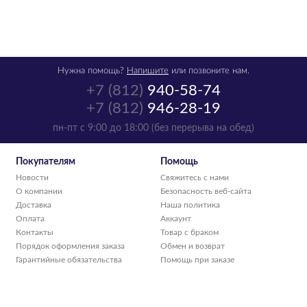
Нужна помощь?
Напишите
или позвоните нам.
+7 (812)
940-58-74
+7 (812)
946-28-19
Картридж Toshiba T-
пн-пт с 9:00 до 18:00 (без перерыва на обед)
1640E 5k
6AJ00000023/6AJ00000194
Покупателям
Помощь
Новости
Свяжитесь с нами
р.
4 003
О компании
Безопасность веб-сайта
Доставка
Наша политика
нет в наличии
Оплата
Аккаунт
Контакты
Товар с браком
Порядок оформления заказа
Обмен и возврат
Гарантийные обязательства
Помощь при заказе