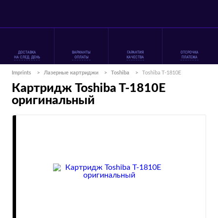
ДОСТАВКА
ВАРИАНТЫ
ГАРАНТИЯ
ОТСРОЧКА
НА СЛЕД. ДЕНЬ
ОПЛАТЫ
КАЧЕСТВА
ПЛАТЕЖА
Imprints
>
Лазерные картриджи
>
Toshiba
>
Toshiba T-1810E
Картридж Toshiba T-1810E
оригинальный