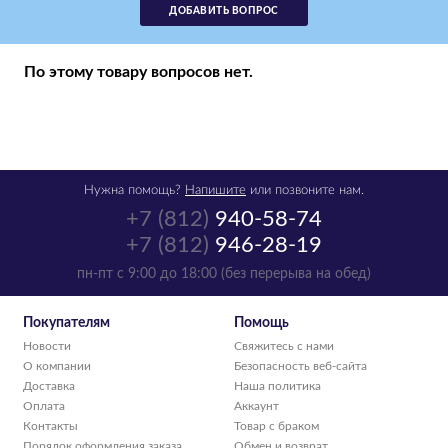
ДОБАВИТЬ ВОПРОС
По этому товару вопросов нет.
Нужна помощь?
Напишите
или позвоните нам.
+7 (812)
940-58-74
+7 (812)
946-28-19
пн-пт с 9:00 до 18:00 (без перерыва на обед)
Покупателям
Помощь
Новости
Свяжитесь с нами
О компании
Безопасность веб-сайта
Доставка
Наша политика
Оплата
Аккаунт
Контакты
Товар с браком
Порядок оформления заказа
Обмен и возврат