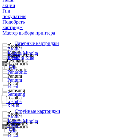
акции
Гид
покупателя
Подобрать
картридж
Мастер выбора принтера
Лазерные картриджи
Струйные картриджи