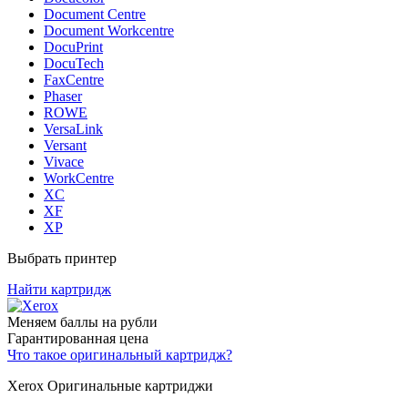
Document Centre
Document Workcentre
DocuPrint
DocuTech
FaxCentre
Phaser
ROWE
VersaLink
Versant
Vivace
WorkCentre
XC
XF
XP
Выбрать принтер
Найти картридж
Меняем баллы на рубли
Гарантированная цена
Что такое оригинальный картридж?
Xerox Оригинальные картриджи