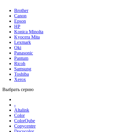
Brother
Canon
Epson
HP
Konica Minolta
Kyocera Mita
Lexmark
Oki
Panasonic
Pantum
Ricoh
Samsung
Toshiba
Xerox
Выбрать серию
-
Altalink
Color
ColorQube
Copycentre
Docucolor