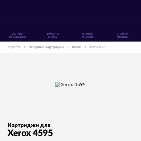
ДОСТАВКА
ВАРИАНТЫ
ГАРАНТИЯ
ОТСРОЧКА
НА СЛЕД. ДЕНЬ
ОПЛАТЫ
КАЧЕСТВА
ПЛАТЕЖА
Imprints
>
Лазерные картриджи
>
Xerox
>
Xerox 4595
Картриджи для
Xerox 4595