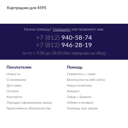
Картриджи для 4595
Нужна помощь?
Напишите
или позвоните нам.
+7 (812)
940-58-74
+7 (812)
946-28-19
пн-пт с 9:00 до 18:00 (без перерыва на обед)
Покупателям
Помощь
Новости
Свяжитесь с нами
О компании
Безопасность веб-сайта
Доставка
Наша политика
Оплата
Аккаунт
Контакты
Товар с браком
Порядок оформления заказа
Обмен и возврат
Гарантийные обязательства
Помощь при заказе