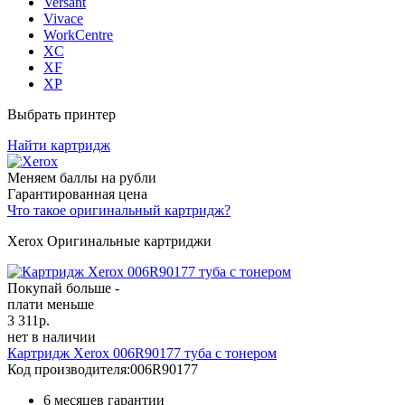
Versant
Vivace
WorkCentre
XC
XF
XP
Выбрать принтер
Найти картридж
Меняем баллы на рубли
Гарантированная цена
Что такое оригинальный картридж?
Xerox Оригинальные картриджи
Покупай больше -
плати меньше
3 311
р.
нет в наличии
Картридж Xerox 006R90177 туба с тонером
Код производителя:
006R90177
6 месяцев гарантии