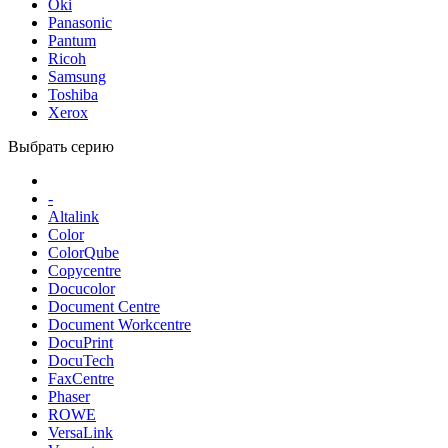
Oki
Panasonic
Pantum
Ricoh
Samsung
Toshiba
Xerox
Выбрать серию
-
Altalink
Color
ColorQube
Copycentre
Docucolor
Document Centre
Document Workcentre
DocuPrint
DocuTech
FaxCentre
Phaser
ROWE
VersaLink