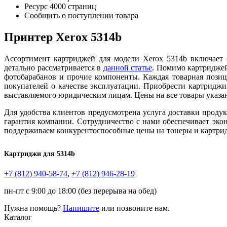
Ресурс
4000 страниц
Сообщить о поступлении товара
Принтер Xerox 5314b
Ассортимент картриджей для модели Xerox 5314b включает 
детально рассматривается в
данн
ой ст
атье
. Помимо картриджей
фотобарабанов и прочие компоненты. Каждая товарная пози
покупателей о качестве эксплуатации. Приобрести картриджи
выставляемого юридическим лицам. Цены на все товары указа
Для удобства клиентов предусмотрена услуга доставки проду
гарантия компании. Сотрудничество с нами обеспечивает эко
поддерживаем конкурентоспособные цены на тонеры и картрид
Картриджи для 5314b
+7 (812)
940-58-74
,
+7 (812)
946-28-19
пн-пт с 9:00 до 18:00 (без перерыва на обед)
Нужна помощь?
Напишите
или позвоните нам.
Каталог