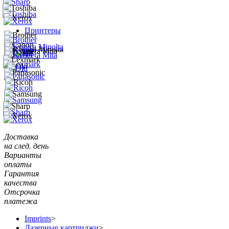
Принтеры
Доставка
на след. день
Варианты
оплаты
Гарантия
качества
Отсрочка
платежа
Imprints
>
Лазерные картриджи
>