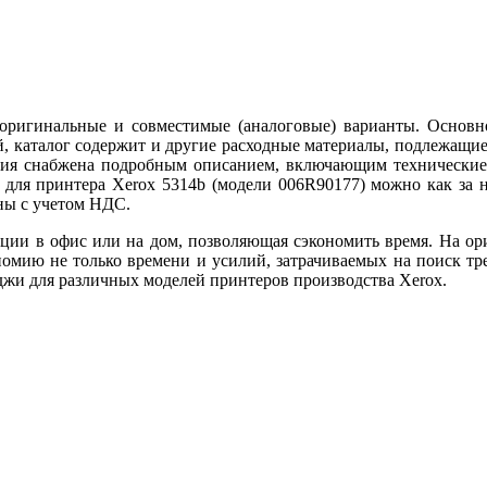
оригинальные и совместимые (аналоговые) варианты. Основно
, каталог содержит и другие расходные материалы, подлежащие
ция снабжена подробным описанием, включающим технические 
 для принтера Xerox 5314b (модели 006R90177) можно как за н
ны с учетом НДС.
кции в офис или на дом, позволяющая сэкономить время. На о
номию не только времени и усилий, затрачиваемых на поиск т
жи для различных моделей принтеров производства Xerox.