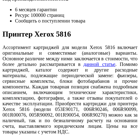
6 месяцев гарантии
Ресурс
100000 страниц
Сообщить о поступлении товара
Принтер Xerox 5816
Ассортимент картриджей для модели Xerox 5816 включает
оригинальные и совместимые (аналоговые) варианты.
Основное различие между ними заключается в стоимости, что
более детально рассматривается в
данн
ой ст
атье
. Помимо
картриджей, каталог содержит и другие расходные
материалы, подлежащие периодической замене: фьюзеры,
сервисные комплекты, блоки фотобарабанов и прочие
компоненты. Каждая товарная позиция снабжена подробным
описанием, включающим технические характеристики,
комплектацию, фотографии, а также отзывы покупателей о
качестве эксплуатации. Приобрести картриджи для принтера
Xerox 5816 (модели 053E90171, 006R90246, 006R90099,
001R00076, 005R90092, 001R90054, 006R90270) можно как за
наличный, так и по безналичному расчету на основании
счета, выставляемого юридическим лицам. Цены на все
товары указаны с учетом НДС.