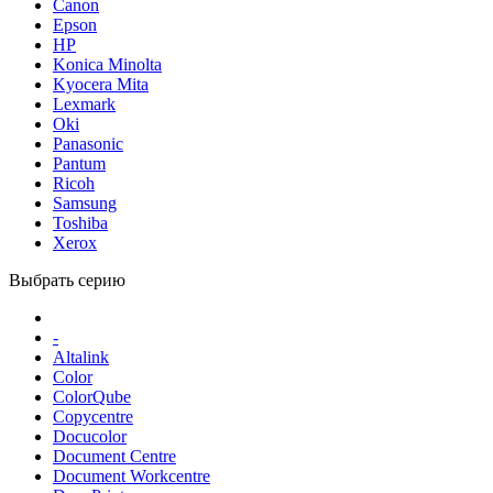
Canon
Epson
HP
Konica Minolta
Kyocera Mita
Lexmark
Oki
Panasonic
Pantum
Ricoh
Samsung
Toshiba
Xerox
Выбрать серию
-
Altalink
Color
ColorQube
Copycentre
Docucolor
Document Centre
Document Workcentre