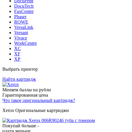
DocuPrint
DocuTech
FaxCentre
Phaser
ROWE
VersaLink
Versant
Vivace
WorkCentre
XC
XF
XP
Выбрать принтер
Найти картридж
Меняем баллы на рубли
Гарантированная цена
Что такое оригинальный картридж?
Xerox Оригинальные картриджи
Покупай больше -
плати меньше