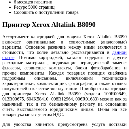
6 месяцев гарантии
Ресурс
5000 страниц
Сообщить о поступлении товара
Принтер Xerox Altalink B8090
Ассортимент картриджей для модели Xerox Altalink B8090
включает оригинальные и совместимые (аналоговые)
варианты. Основное различие между ними заключается в
стоимости, что более детально рассматривается в
данн
ой
ст
атье
. Помимо картриджей, каталог содержит и другие
расходные материалы, подлежащие периодической замене:
фьюзеры, сервисные комплекты, блоки фотобарабанов и
прочие компоненты. Каждая товарная позиция снабжена
подробным описанием, включающим технические
характеристики, комплектацию, фотографии, а также отзывы
покупателей о качестве эксплуатации. Приобрести картриджи
для принтера Xerox Altalink B8090 (модели 109R00849,
013R00675, 604K58410, 008R12964, 006R01683) можно как за
наличный, так и по безналичному расчету на основании
счета, выставляемого юридическим лицам. Цены на все
товары указаны с учетом НДС.
Для удобства клиентов предусмотрена услуга доставки