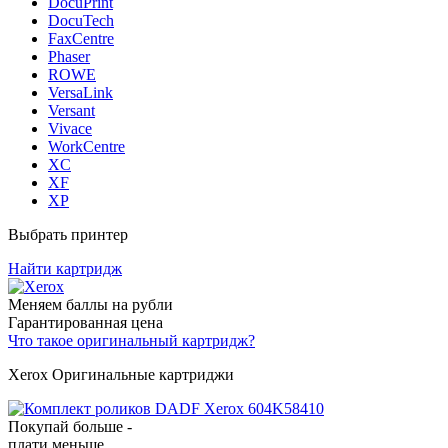
DocuPrint
DocuTech
FaxCentre
Phaser
ROWE
VersaLink
Versant
Vivace
WorkCentre
XC
XF
XP
Выбрать принтер
Найти картридж
Меняем баллы на рубли
Гарантированная цена
Что такое оригинальный картридж?
Xerox Оригинальные картриджи
Покупай больше -
плати меньше