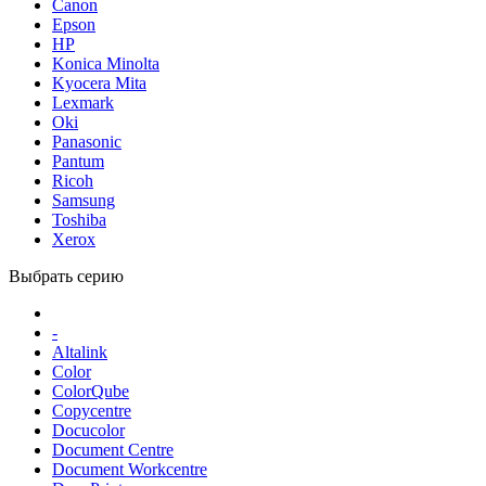
Canon
Epson
HP
Konica Minolta
Kyocera Mita
Lexmark
Oki
Panasonic
Pantum
Ricoh
Samsung
Toshiba
Xerox
Выбрать серию
-
Altalink
Color
ColorQube
Copycentre
Docucolor
Document Centre
Document Workcentre