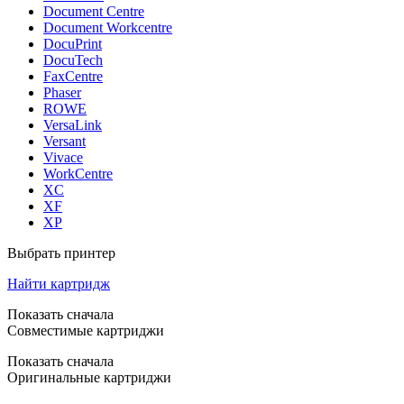
Document Centre
Document Workcentre
DocuPrint
DocuTech
FaxCentre
Phaser
ROWE
VersaLink
Versant
Vivace
WorkCentre
XC
XF
XP
Выбрать принтер
Найти картридж
Показать сначала
Совместимые картриджи
Показать сначала
Оригинальные картриджи