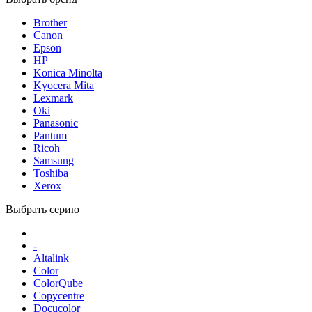
Brother
Canon
Epson
HP
Konica Minolta
Kyocera Mita
Lexmark
Oki
Panasonic
Pantum
Ricoh
Samsung
Toshiba
Xerox
Выбрать серию
-
Altalink
Color
ColorQube
Copycentre
Docucolor