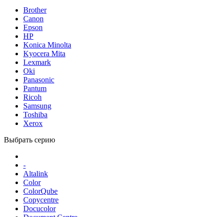
Brother
Canon
Epson
HP
Konica Minolta
Kyocera Mita
Lexmark
Oki
Panasonic
Pantum
Ricoh
Samsung
Toshiba
Xerox
Выбрать серию
-
Altalink
Color
ColorQube
Copycentre
Docucolor