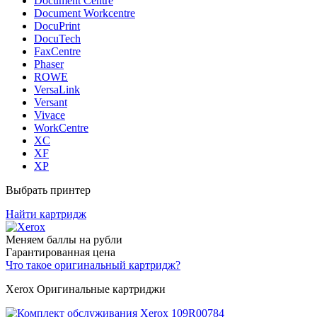
Document Centre
Document Workcentre
DocuPrint
DocuTech
FaxCentre
Phaser
ROWE
VersaLink
Versant
Vivace
WorkCentre
XC
XF
XP
Выбрать принтер
Найти картридж
Меняем баллы на рубли
Гарантированная цена
Что такое оригинальный картридж?
Xerox Оригинальные картриджи