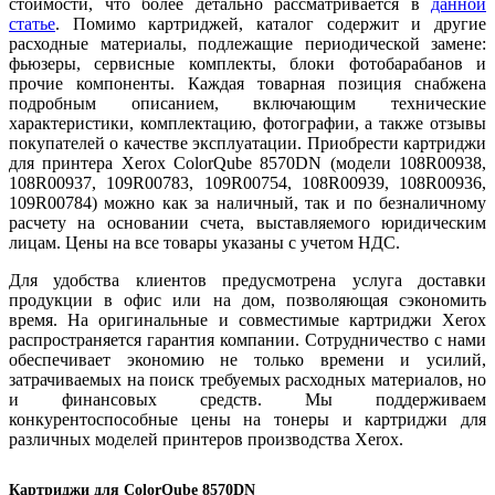
стоимости, что более детально рассматривается в
данн
ой
ст
атье
. Помимо картриджей, каталог содержит и другие
расходные материалы, подлежащие периодической замене:
фьюзеры, сервисные комплекты, блоки фотобарабанов и
прочие компоненты. Каждая товарная позиция снабжена
подробным описанием, включающим технические
характеристики, комплектацию, фотографии, а также отзывы
покупателей о качестве эксплуатации. Приобрести картриджи
для принтера Xerox ColorQube 8570DN (модели 108R00938,
108R00937, 109R00783, 109R00754, 108R00939, 108R00936,
109R00784) можно как за наличный, так и по безналичному
расчету на основании счета, выставляемого юридическим
лицам. Цены на все товары указаны с учетом НДС.
Для удобства клиентов предусмотрена услуга доставки
продукции в офис или на дом, позволяющая сэкономить
время. На оригинальные и совместимые картриджи Xerox
распространяется гарантия компании. Сотрудничество с нами
обеспечивает экономию не только времени и усилий,
затрачиваемых на поиск требуемых расходных материалов, но
и финансовых средств. Мы поддерживаем
конкурентоспособные цены на тонеры и картриджи для
различных моделей принтеров производства Xerox.
Картриджи для ColorQube 8570DN