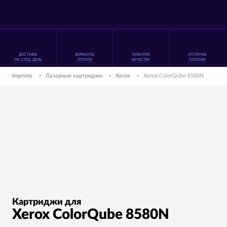
ДОСТАВКА
ВАРИАНТЫ
ГАРАНТИЯ
ОТСРОЧКА
НА СЛЕД. ДЕНЬ
ОПЛАТЫ
КАЧЕСТВА
ПЛАТЕЖА
Imprints
>
Лазерные картриджи
>
Xerox
>
Xerox ColorQube 8580N
Картриджи для
Xerox ColorQube 8580N