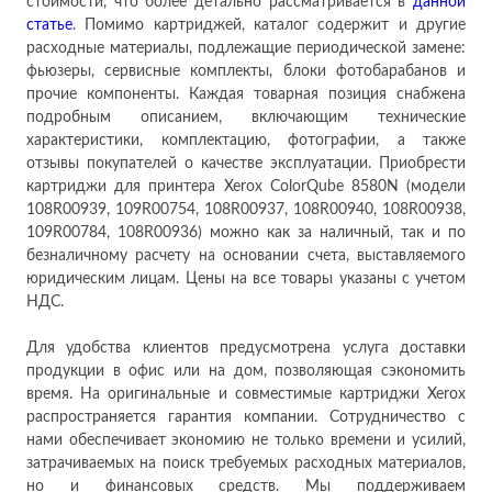
стоимости, что более детально рассматривается в
данн
ой
ст
атье
. Помимо картриджей, каталог содержит и другие
расходные материалы, подлежащие периодической замене:
фьюзеры, сервисные комплекты, блоки фотобарабанов и
прочие компоненты. Каждая товарная позиция снабжена
подробным описанием, включающим технические
характеристики, комплектацию, фотографии, а также
отзывы покупателей о качестве эксплуатации. Приобрести
картриджи для принтера Xerox ColorQube 8580N (модели
108R00939, 109R00754, 108R00937, 108R00940, 108R00938,
109R00784, 108R00936) можно как за наличный, так и по
безналичному расчету на основании счета, выставляемого
юридическим лицам. Цены на все товары указаны с учетом
НДС.
Для удобства клиентов предусмотрена услуга доставки
продукции в офис или на дом, позволяющая сэкономить
время. На оригинальные и совместимые картриджи Xerox
распространяется гарантия компании. Сотрудничество с
нами обеспечивает экономию не только времени и усилий,
затрачиваемых на поиск требуемых расходных материалов,
но и финансовых средств. Мы поддерживаем