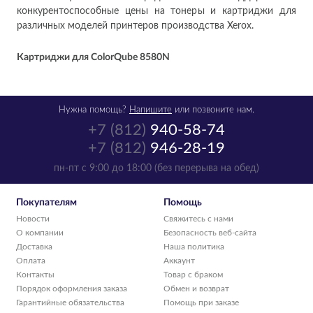
конкурентоспособные цены на тонеры и картриджи для
различных моделей принтеров производства Xerox.
Картриджи для ColorQube 8580N
Нужна помощь?
Напишите
или позвоните нам.
+7 (812)
940-58-74
+7 (812)
946-28-19
пн-пт с 9:00 до 18:00 (без перерыва на обед)
Покупателям
Помощь
Новости
Свяжитесь с нами
О компании
Безопасность веб-сайта
Доставка
Наша политика
Оплата
Аккаунт
Контакты
Товар с браком
Порядок оформления заказа
Обмен и возврат
Гарантийные обязательства
Помощь при заказе