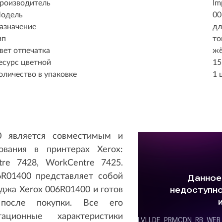
роизводитель
Im
одель
00
азначение
дл
ип
то
вет отпечатка
ж
есурс цветной
15
оличество в упаковке
1 
0 является совместимым и
ования в принтерах Xerox:
re 7428, WorkCentre 7425.
R01400 представляет собой
джа Xerox 006R01400 и готов
после покупки. Все его
ационные характеристики