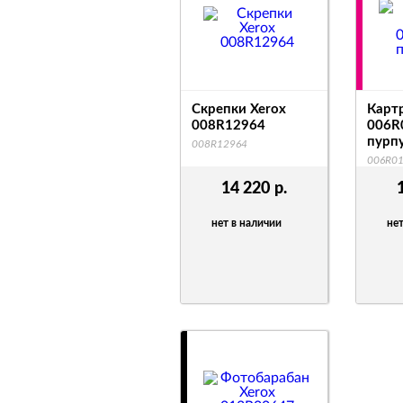
Скрепки Xerox
Карт
008R12964
006R
пурп
008R12964
006R0
14 220
р.
нет в наличии
нет