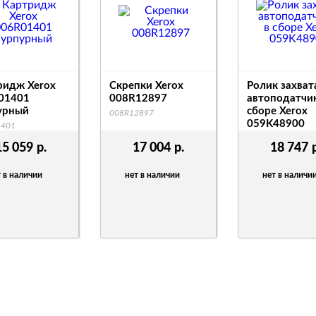
ридж Xerox
Скрепки Xerox
Ролик захват
01401
008R12897
автоподатчик
урный
сборе Xerox
008R12897
059K48900
1401
059K48900
15 059
р.
17 004
р.
18 747
 в наличии
нет в наличии
нет в наличи