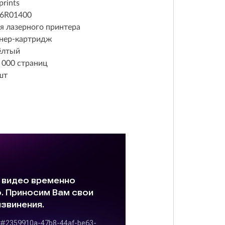
prints
6R01400
я лазерного принтера
нер-картридж
ёлтый
 000 страниц
шт