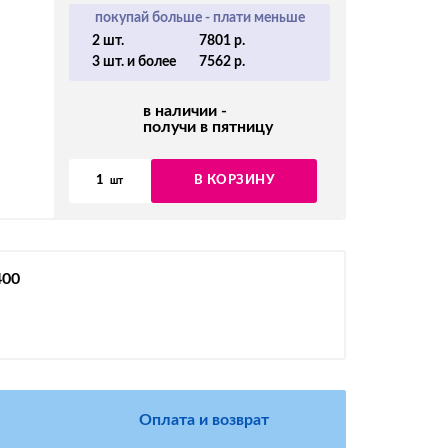
покупай больше - плати меньше
2 шт.
7801 р.
3 шт. и более
7562 р.
в наличии -
получи в пятницу
1
В КОРЗИНУ
шт
400
Оплата и возврат