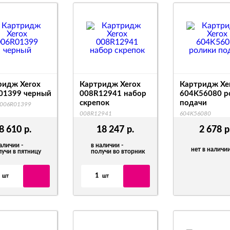
ридж Xerox
Картридж Xerox
Картридж Xe
01399 черный
008R12941 набор
604K56080 р
скрепок
подачи
 006R01399
008R12941
604K56080
8 610
р.
18 247
р.
2 678
р
аличии -
в наличии -
нет в наличи
лучи в пятницу
получи во вторник
1
шт
шт