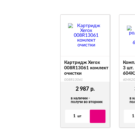
Картридж Xerox
Комп
008R13061 комлект
3 шт.
очистки
604K
008R13061
604K2
2 987
р.
в наличии -
в н
получи во вторник
по
1
1
шт