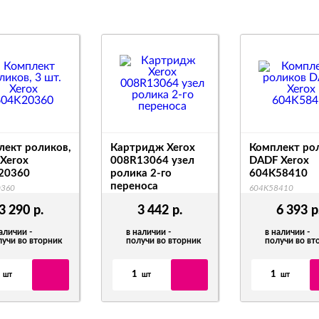
лект роликов,
Картридж Xerox
Комплект ро
 Xerox
008R13064 узел
DADF Xerox
20360
ролика 2-го
604K58410
переноса
0360
604K58410
008R13064
3 290
р.
3 442
р.
6 393
р
аличии -
в наличии -
в наличии -
лучи во вторник
получи во вторник
получи во вт
1
1
шт
шт
шт