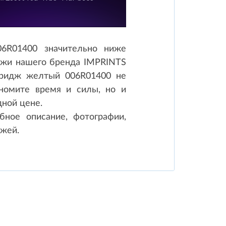
06R01400 значительно ниже
иджи нашего бренда IMPRINTS
ртридж желтый 006R01400 не
ономите время и силы, но и
дной цене.
ное описание, фотографии,
джей.