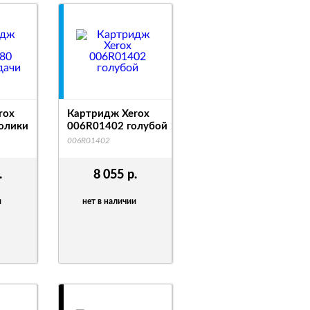
rox
Картридж Xerox
олики
006R01402 голубой
006R01402
.
8 055
р.
и
нет в наличии