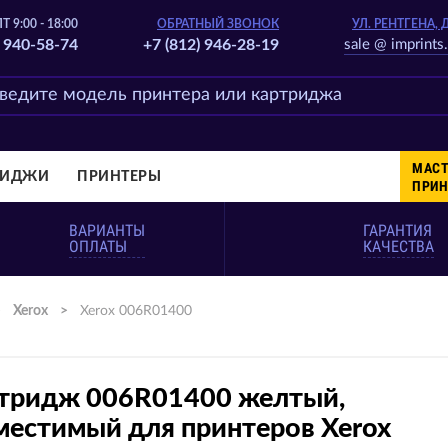
Т 9:00 - 18:00
ОБРАТНЫЙ ЗВОНОК
УЛ. РЕНТГЕНА, 
) 940-58-74
+7 (812) 946-28-19
sale @ imprints.
МАСТ
РИДЖИ
ПРИНТЕРЫ
ПРИН
ВАРИАНТЫ
ГАРАНТИЯ
ОПЛАТЫ
КАЧЕСТВА
>
Xerox
>
Xerox 006R01400
тридж 006R01400 желтый,
местимый для принтеров Xerox