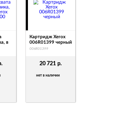
а
Картридж Xerox
а, в
006R01399 черный
006R01399
р.
20 721
р.
и
нет в наличии