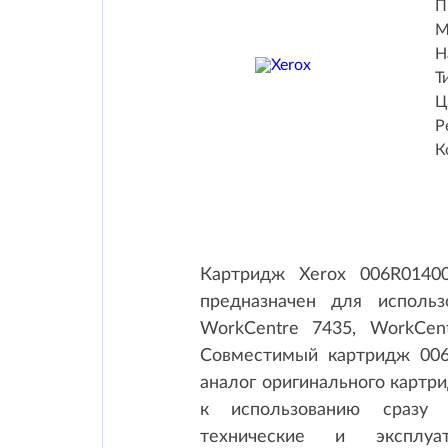
П
М
Н
Т
Ц
Р
К
Картридж Xerox 006R0140
предназначен для использ
WorkCentre 7435, WorkCent
Совместимый картридж 006
аналог оригинального картри
к использованию сразу 
технические и эксплуат