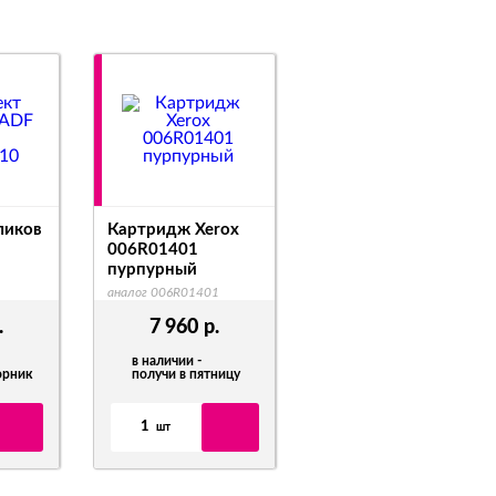
ликов
Картридж Xerox
006R01401
пурпурный
аналог 006R01401
.
7 960
р.
в наличии -
орник
получи в пятницу
1
шт