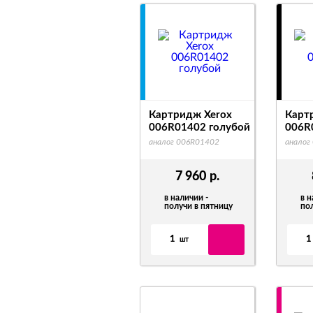
Картридж Xerox
Карт
006R01402 голубой
006R
аналог 006R01402
аналог
7 960
р.
в наличии -
в н
получи в пятницу
по
1
1
шт