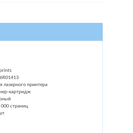
prints
6R01413
я лазерного принтера
нер-картридж
рный
 000 страниц
шт