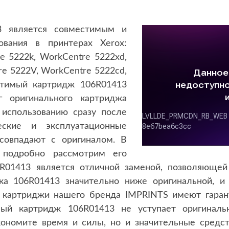
3 является совместимым и
ования в принтерах Xerox:
e 5222k, WorkCentre 5222xd,
e 5222V, WorkCentre 5222cd,
стимый картридж 106R01413
г оригинального картриджа
 использованию сразу после
еские и эксплуатационные
совпадают с оригиналом. В
одробно рассмотрим его
R01413 является отличной заменой, позволяющей
жа 106R01413 значительно ниже оригинальной, и
се картриджи нашего бренда IMPRINTS имеют гаран
мый картридж 106R01413 не уступает оригиналь
кономите время и силы, но и значительные средст