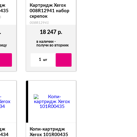
дж
Картридж Xerox
0435
008R12941 набор
скрепок
5
008R12941
.
18 247
р.
в наличии -
ницу
получи во вторник
1
шт
дж
Копи-картридж
0434
Xerox 101R00435