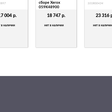
сборе Xerox
2897
101R00434
059K48900
059K48900
17 004
р.
18 747
р.
23 316
 в наличии
нет в наличии
нет в наличи
.