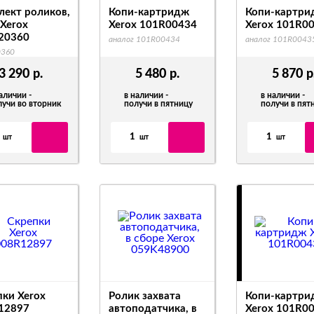
лект роликов,
Копи-картридж
Копи-картри
 Xerox
Xerox 101R00434
Xerox 101R0
20360
аналог 101R00434
аналог 101R0043
0360
3 290
р.
5 480
р.
5 870
р
аличии -
в наличии -
в наличии -
лучи во вторник
получи в пятницу
получи в пят
1
1
шт
шт
шт
пки Xerox
Ролик захвата
Копи-картри
12897
автоподатчика, в
Xerox 101R0