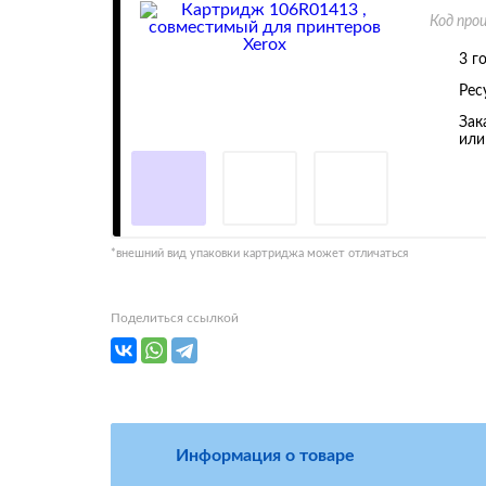
Код про
3 г
Рес
Зак
или
*внешний вид упаковки картриджа может отличаться
Поделиться ссылкой
Информация о товаре