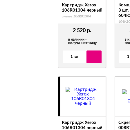
Картридж Xerox
Комп
106R01304 черный
3 шт.
604K
аналог 106R01304
604K2
2 520
р.
в наличии -
в н
получи в пятницу
по
1
1
шт
Картридж Xerox
Скре
106R01304 черный
008R