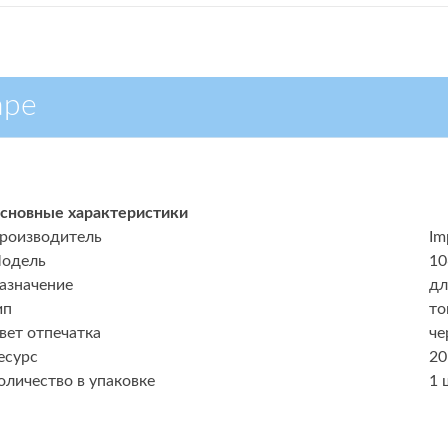
аре
сновные характеристики
роизводитель
Im
одель
10
азначение
дл
ип
то
вет отпечатка
че
есурс
20
оличество в упаковке
1 