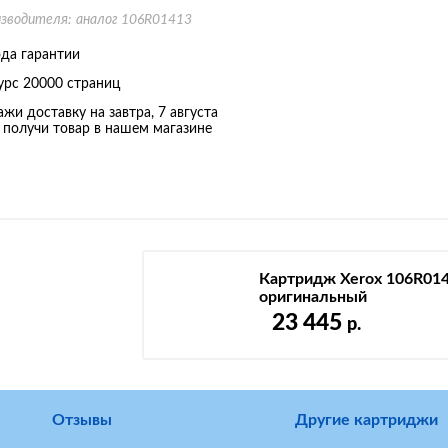
изводителя:
аналог 106R01413
ода гарантии
урс
20000 страниц
ажи доставку на завтра, 7 августа
 получи товар в нашем магазине
Картридж Xerox 106R01
оригинальный
23 445
р.
Отзывы
Другие картриджи