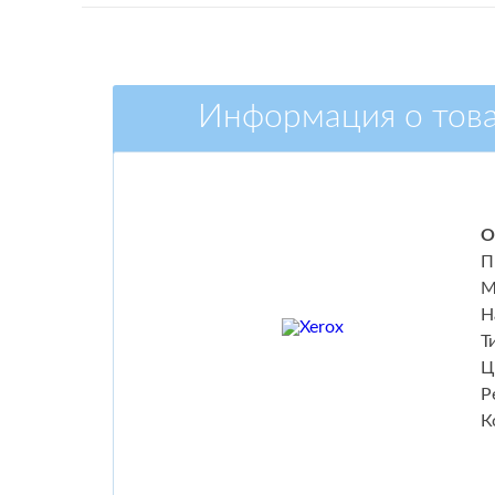
Информация о тов
О
П
М
Н
Т
Ц
Р
К