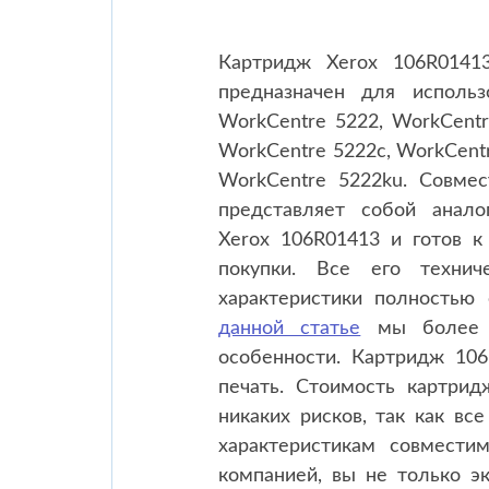
Картридж Xerox 106R0141
предназначен для использ
WorkCentre 5222, WorkCentr
WorkCentre 5222c, WorkCentr
WorkCentre 5222ku. Совме
представляет собой анало
Xerox 106R01413 и готов к
покупки. Все его технич
характеристики полностью 
данной статье
мы более п
особенности. Картридж 106
печать. Стоимость картрид
никаких рисков, так как в
характеристикам совмести
компанией, вы не только э