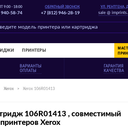
Т 9:00 - 18:00
ОБРАТНЫЙ ЗВОНОК
УЛ. РЕНТГЕНА, 
) 940-58-74
+7 (812) 946-28-19
sale @ imprints.
МАСТ
РИДЖИ
ПРИНТЕРЫ
ПРИН
ВАРИАНТЫ
ГАРАНТИЯ
ОПЛАТЫ
КАЧЕСТВА
>
Xerox
>
Xerox 106R01413
тридж 106R01413 , совместимый
 принтеров Xerox