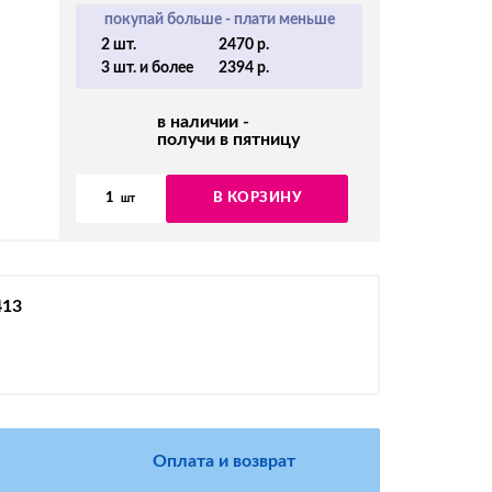
покупай больше - плати меньше
2 шт.
2470 р.
3 шт. и более
2394 р.
в наличии -
получи в пятницу
1
В КОРЗИНУ
шт
413
Оплата и возврат