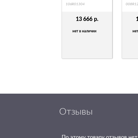
106R01304
008R1
13 666
р.
нет в наличии
нет
Отзывы
По этому товару отзывов нет