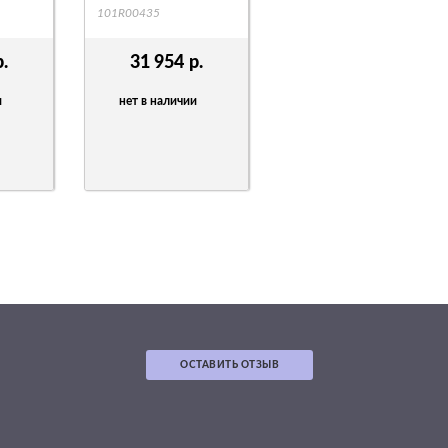
101R00435
р.
31 954
р.
и
нет в наличии
ОСТАВИТЬ ОТЗЫВ