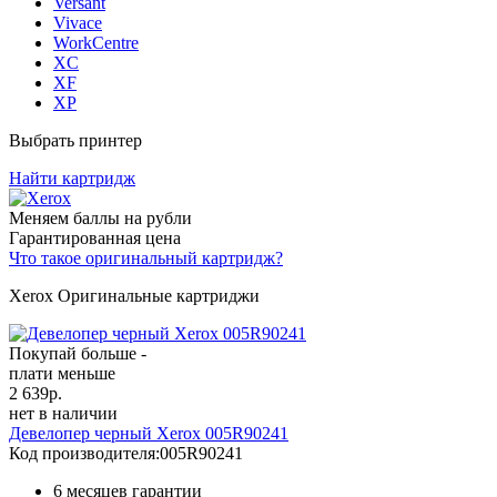
Versant
Vivace
WorkCentre
XC
XF
XP
Выбрать принтер
Найти картридж
Меняем баллы на рубли
Гарантированная цена
Что такое оригинальный картридж?
Xerox Оригинальные картриджи
Покупай больше -
плати меньше
2 639
р.
нет в наличии
Девелопер черный Xerox 005R90241
Код производителя:
005R90241
6 месяцев гарантии