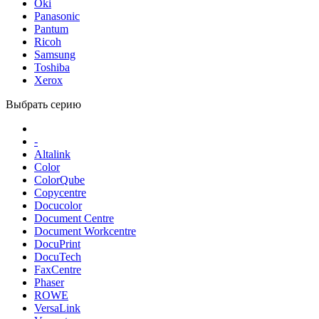
Oki
Panasonic
Pantum
Ricoh
Samsung
Toshiba
Xerox
Выбрать серию
-
Altalink
Color
ColorQube
Copycentre
Docucolor
Document Centre
Document Workcentre
DocuPrint
DocuTech
FaxCentre
Phaser
ROWE
VersaLink