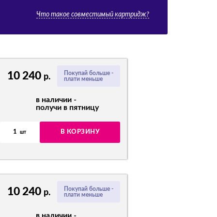
Что такое совместимый картридж?
10 240
Покупай больше -
р.
плати меньше
в наличии -
получи в пятницу
1
В КОРЗИНУ
шт
10 240
Покупай больше -
р.
плати меньше
в наличии -