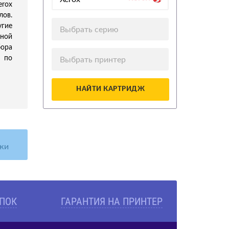
rox
лов.
угие
Выбрать серию
ной
бора
 по
Выбрать принтер
НАЙТИ КАРТРИДЖ
жи
УПОК
ГАРАНТИЯ НА ПРИНТЕР