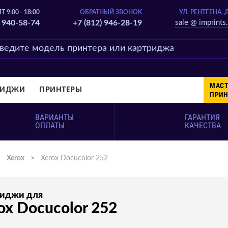
Т 9:00 - 18:00
ОБРАТНЫЙ ЗВОНОК
УЛ. РЕНТГЕНА, 
) 940-58-74
+7 (812) 946-28-19
sale @ imprints.
МАСТ
РИДЖИ
ПРИНТЕРЫ
ПРИН
ВАРИАНТЫ
ГАРАНТИЯ
ОПЛАТЫ
КАЧЕСТВА
>
Xerox
>
Xerox Docucolor 252
риджи для
ox Docucolor 252