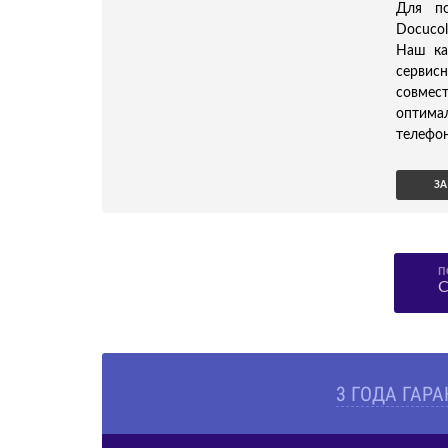
Для по
Docucol
Наш ка
сервис
совмес
оптима
телефон
ЗА
П
С
3 ГОДА ГАР