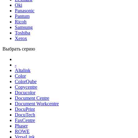
Oki
Panasonic
Pantum
Ricoh
Samsung
Toshiba
Xerox
Выбрать серию
-
Altalink
Color
ColorQube
Copycentre
Docucolor
Document Centre
Document Workcentre
DocuPrint
DocuTech
FaxCentre
Phaser
ROWE
VersaLink