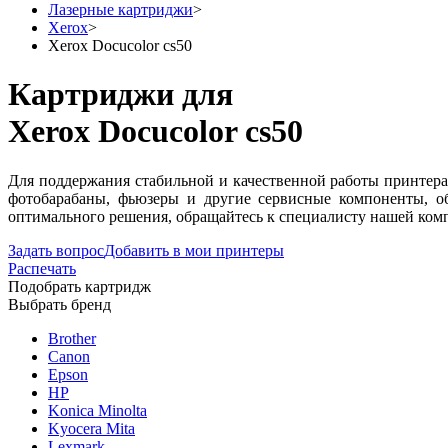
Лазерные картриджи
>
Xerox
>
Xerox Docucolor cs50
Картриджи для
Xerox Docucolor cs50
Для поддержания стабильной и качественной работы принтера
фотобарабаны, фьюзеры и другие сервисные компоненты, о
оптимального решения, обращайтесь к специалисту нашей комп
Задать вопрос
Добавить в мои принтеры
Распечать
Подобрать картридж
Выбрать бренд
Brother
Canon
Epson
HP
Konica Minolta
Kyocera Mita
Lexmark