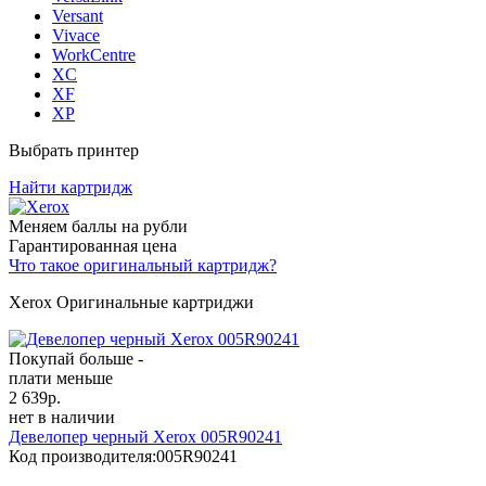
Versant
Vivace
WorkCentre
XC
XF
XP
Выбрать принтер
Найти картридж
Меняем баллы на рубли
Гарантированная цена
Что такое оригинальный картридж?
Xerox Оригинальные картриджи
Покупай больше -
плати меньше
2 639
р.
нет в наличии
Девелопер черный Xerox 005R90241
Код производителя:
005R90241