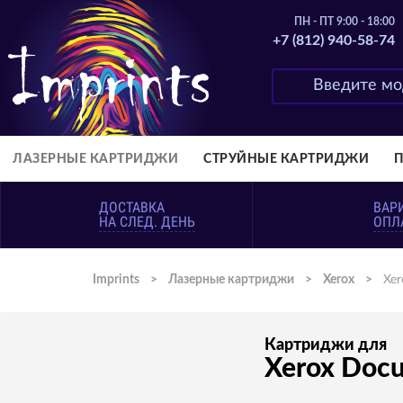
ПН - ПТ 9:00 - 18:00
+7 (812) 940-58-74
ЛАЗЕРНЫЕ КАРТРИДЖИ
СТРУЙНЫЕ КАРТРИДЖИ
ДОСТАВКА
ВАР
НА СЛЕД. ДЕНЬ
ОПЛ
Imprints
>
Лазерные картриджи
>
Xerox
>
Xer
Картриджи для
Xerox Docu