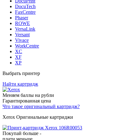
DocuPrint
DocuTech
FaxCentre
Phaser
ROWE
VersaLink
Versant
Vivace
WorkCentre
XC
XF
XP
Выбрать принтер
Найти картридж
Меняем баллы на рубли
Гарантированная цена
Что такое оригинальный картридж?
Xerox Оригинальные картриджи
Покупай больше -
плати меньше