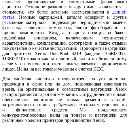
включает оригинальные и совместимые (аналоговые)
варианты. Основное различие между ними заключается в
стоимости, что более детально рассматривается в
данн
ой
ст
атье
. Помимо картриджей, каталог содержит и другие
расходные материалы, подлежащие периодической замене:
фьюзеры, сервисные комплекты, блоки фотобарабанов и
прочие компоненты. Каждая товарная позиция снабжена
подробным описанием, включающим технические
характеристики, комплектацию, фотографии, а также отзывы
покупателей о качестве эксплуатации. Приобрести картриджи
для принтера Xerox DocuPrint 4219 (модели 106R00053,
113R00110) можно как за наличный, так и по безналичному
расчету на основании счета, выставляемого юридическим
лицам. Цены на все товары указаны с учетом НДС.
Для удобства клиентов предусмотрена услуга доставки
продукции в офис или на дом, позволяющая сэкономить
время. На оригинальные и совместимые картриджи Xerox
распространяется гарантия компании. Сотрудничество с нами
обеспечивает экономию не только времени и усилий,
затрачиваемых на поиск требуемых расходных материалов, но
и финансовых средств. Мы поддерживаем
конкурентоспособные цены на тонеры и картриджи для
различных моделей принтеров производства Xerox.