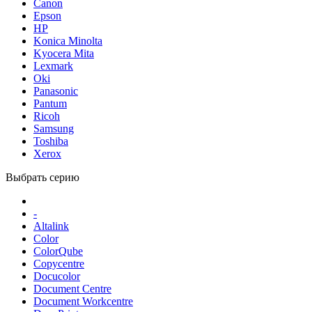
Canon
Epson
HP
Konica Minolta
Kyocera Mita
Lexmark
Oki
Panasonic
Pantum
Ricoh
Samsung
Toshiba
Xerox
Выбрать серию
-
Altalink
Color
ColorQube
Copycentre
Docucolor
Document Centre
Document Workcentre