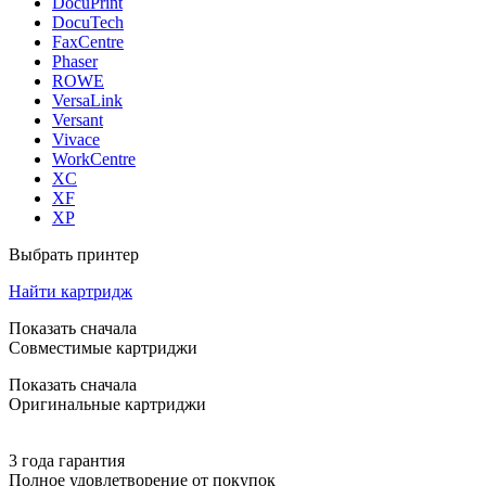
DocuPrint
DocuTech
FaxCentre
Phaser
ROWE
VersaLink
Versant
Vivace
WorkCentre
XC
XF
XP
Выбрать принтер
Найти картридж
Показать сначала
Совместимые картриджи
Показать сначала
Оригинальные картриджи
3 года гарантия
Полное удовлетворение от покупок