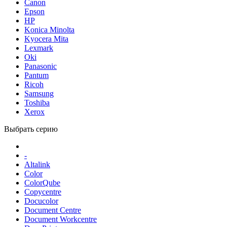
Canon
Epson
HP
Konica Minolta
Kyocera Mita
Lexmark
Oki
Panasonic
Pantum
Ricoh
Samsung
Toshiba
Xerox
Выбрать серию
-
Altalink
Color
ColorQube
Copycentre
Docucolor
Document Centre
Document Workcentre