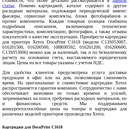
стоимости, что более детально рассматривается в
данн
ой
ст
атье
. Помимо картриджей, каталог содержит и другие
расходные материалы, подлежащие периодической замене:
фьюзеры, сервисные комплекты, блоки фотобарабанов и
прочие компоненты. Каждая товарная позиция снабжена
подробным описанием, включающим технические
характеристики, комплектацию, фотографии, а также отзывы
покупателей о качестве эксплуатации. Приобрести картриджи
для принтера Xerox DocuPrint C1618 (модели C13S053007,
016201500, 016200500, 108R00592, 016201200, 016200600,
C13S053006) можно как за наличный, так и по безналичному
расчету на основании счета, выставляемого юридическим
лицам. Цены на все товары указаны с учетом НДС.
Для удобства клиентов предусмотрена услуга доставки
продукции в офис или на дом, позволяющая сэкономить
время. На оригинальные и совместимые картриджи Xerox
распространяется гарантия компании. Сотрудничество с нами
обеспечивает экономию не только времени и усилий,
затрачиваемых на поиск требуемых расходных материалов, но
и финансовых средств. Мы поддерживаем
конкурентоспособные цены на тонеры и картриджи для
различных моделей принтеров производства Xerox.
Картриджи для DocuPrint C1618