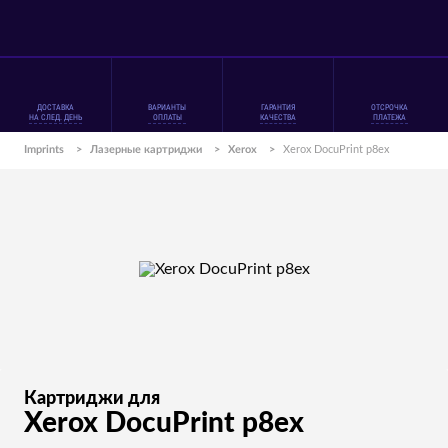
ДОСТАВКА
ВАРИАНТЫ
ГАРАНТИЯ
ОТСРОЧКА
НА СЛЕД. ДЕНЬ
ОПЛАТЫ
КАЧЕСТВА
ПЛАТЕЖА
Imprints
>
Лазерные картриджи
>
Xerox
>
Xerox DocuPrint p8ex
Картриджи для
Xerox DocuPrint p8ex