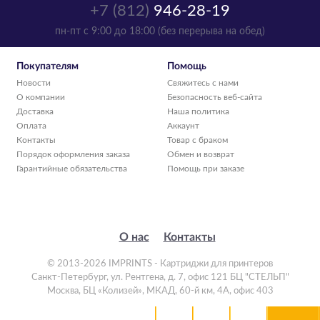
+7 (812)
946-28-19
пн-пт с 9:00 до 18:00 (без перерыва на обед)
Покупателям
Помощь
Новости
Свяжитесь с нами
О компании
Безопасность веб-сайта
Доставка
Наша политика
Оплата
Аккаунт
Контакты
Товар с браком
Порядок оформления заказа
Обмен и возврат
Гарантийные обязательства
Помощь при заказе
О нас
Контакты
© 2013-2026 IMPRINTS - Картриджи для принтеров
Санкт-Петербург
,
ул. Рентгена, д. 7, офис 121 БЦ "СТЕЛЬП"
Москва
,
БЦ «Колизей», МКАД, 60-й км, 4А, офис 403