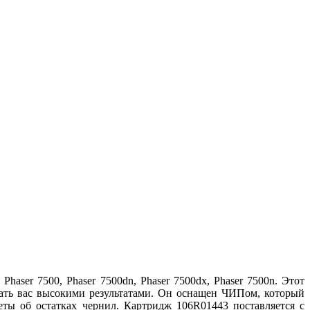
aser 7500, Phaser 7500dn, Phaser 7500dx, Phaser 7500n. Этот
овать вас высокими результатами. Он оснащен ЧИПом, который
еты об остатках чернил. Картридж 106R01443 поставляется с