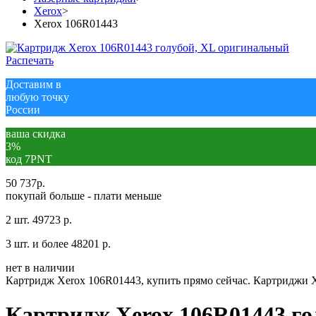
Xerox
>
Xerox 106R01443
Распечать
Доставим в
любую точку
России
ваша скидка
3%
код 7PNT
50 737
р.
покупай больше - плати меньше
2 шт.
49723 р.
3 шт. и более
48201 р.
нет в наличии
Картридж Xerox 106R01443, купить прямо сейчас. Картриджи X
Картридж Xerox 106R01443 г