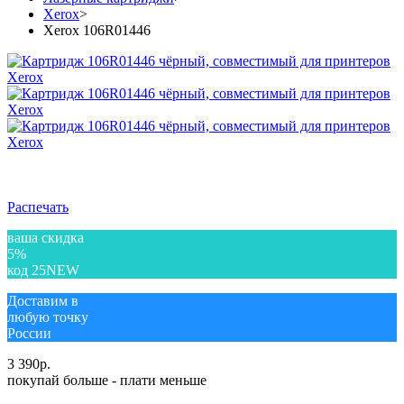
Xerox
>
Xerox 106R01446
Распечать
ваша скидка
5%
код 25NEW
Доставим в
любую точку
России
3 390
р.
покупай больше - плати меньше