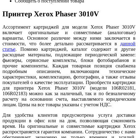
Сообщить о поступлении товара
Принтер Xerox Phaser 3010V
Ассортимент картриджей для модели Xerox Phaser 3010V
включает оригинальные и совместимые (аналоговые)
варианты. Основное различие между ними заключается в
стоимости, что более детально рассматривается в
данн
ой
ст
атье
. Помимо картриджей, каталог содержит и другие
расходные материалы, подлежащие периодической замене:
фьюзеры, сервисные комплекты, блоки фотобарабанов и
прочие компоненты. Каждая товарная позиция снабжена
подробным описанием, включающим технические
характеристики, комплектацию, фотографии, а также отзывы
покупателей о качестве эксплуатации. Приобрести картриджи
для принтера Xerox Phaser 3010V (модели 106R02181,
106R02183) можно как за наличный, так и по безналичному
расчету на основании счета, выставляемого юридическим
лицам. Цены на все товары указаны с учетом НДС.
Для удобства клиентов предусмотрена услуга доставки
продукции в офис или на дом, позволяющая сэкономить
время. На оригинальные и совместимые картриджи Xerox
распространяется гарантия компании. Сотрудничество с нами
обеспечивает экономию не только времени и усилий,