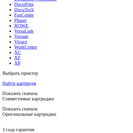
DocuPrint
DocuTech
FaxCentre
Phaser
ROWE
VersaLink
Versant
Vivace
WorkCentre
XC
XF
XP
Выбрать принтер
Найти картридж
Показать сначала
Совместимые картриджи
Показать сначала
Оригинальные картриджи
3 года гарантия