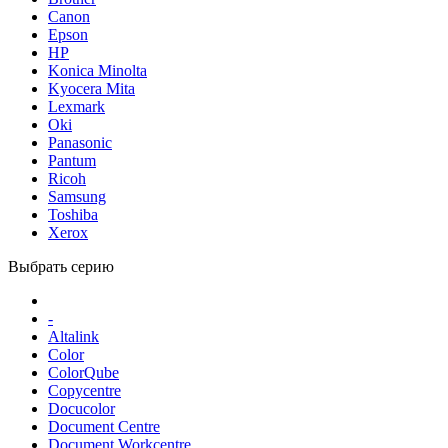
Canon
Epson
HP
Konica Minolta
Kyocera Mita
Lexmark
Oki
Panasonic
Pantum
Ricoh
Samsung
Toshiba
Xerox
Выбрать серию
-
Altalink
Color
ColorQube
Copycentre
Docucolor
Document Centre
Document Workcentre