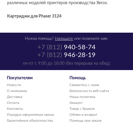
различных моделей принтеров производства Xerox.
Картриджи для Phaser 3124
Нужна помощь?
Напишите
или позвоните нам.
+7 (812)
940-58-74
+7 (812)
946-28-19
пн-пт с 9:00 до 18:00 (без перерыва на обед)
Покупателям
Помощь
Новости
Свяжитесь с нами
О компании
Безопасность веб-сайта
Доставка
Наша политика
Оплата
Аккаунт
Контакты
Товар с браком
Порядок оформления заказа
Обмен и возврат
Гарантийные обязательства
Помощь при заказе