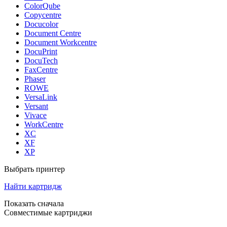
ColorQube
Copycentre
Docucolor
Document Centre
Document Workcentre
DocuPrint
DocuTech
FaxCentre
Phaser
ROWE
VersaLink
Versant
Vivace
WorkCentre
XC
XF
XP
Выбрать принтер
Найти картридж
Показать сначала
Совместимые картриджи