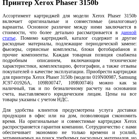
Принтер Xerox Phaser 3150b
Ассортимент картриджей для модели Xerox Phaser 3150b
включает оригинальные и совместимые (аналоговые)
варианты. Основное различие между ними заключается в
стоимости, что более детально рассматривается в
данн
ой
ст
атье
. Помимо картриджей, каталог содержит и другие
расходные материалы, подлежащие периодической замене:
фьюзеры, сервисные комплекты, блоки фотобарабанов и
прочие компоненты. Каждая товарная позиция снабжена
подробным описанием, включающим технические
характеристики, комплектацию, фотографии, а также отзывы
покупателей о качестве эксплуатации. Приобрести картриджи
для принтера Xerox Phaser 3150b (модели 019N00987, Samsung
JC97-01926A, 109R00747, 109R00746) можно как за
наличный, так и по безналичному расчету на основании
счета, выставляемого юридическим лицам. Цены на все
товары указаны с учетом НДС.
Для удобства клиентов предусмотрена услуга доставки
продукции в офис или на дом, позволяющая сэкономить
время. На оригинальные и совместимые картриджи Xerox
распространяется гарантия компании. Сотрудничество с нами
обеспечивает экономию не только времени и усилий,
затрачиваемых на поиск требуемых расходных материалов, но