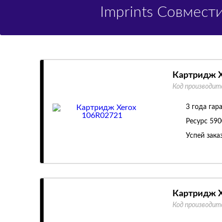
Imprints Совмес
Картридж X
Код производит
3 года гар
Ресурс
590
Успей зака
Картридж X
Код производит