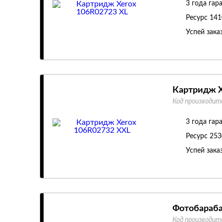
3 года гар
Ресурс
141
Успей зака
Картридж X
Код производит
3 года гар
Ресурс
253
Успей зака
Фотобараба
Код производит