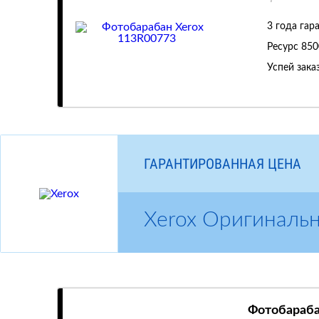
3 года гар
Ресурс
850
Успей зака
ГАРАНТИРОВАННАЯ ЦЕНА
Xerox Оригиналь
Фотобараба