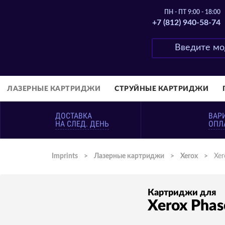
ПН - ПТ 9:00 - 18:00
+7 (812) 940-58-74
ЛАЗЕРНЫЕ КАРТРИДЖИ
СТРУЙНЫЕ КАРТРИДЖИ
ДОСТАВКА
ВАР
НА СЛЕД. ДЕНЬ
ОПЛ
Imprints
>
Лазерные картриджи
>
Xerox
>
Xer
Картриджи для
Xerox Phas