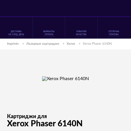
ДОСТАВКА
ВАРИАНТЫ
ГАРАНТИЯ
ОТСРОЧКА
НА СЛЕД. ДЕНЬ
ОПЛАТЫ
КАЧЕСТВА
ПЛАТЕЖА
Imprints
>
Лазерные картриджи
>
Xerox
>
Xerox Phaser 6140N
Картриджи для
Xerox Phaser 6140N