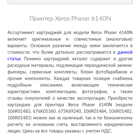
Принтер Xerox Phaser 6140N
Ассортимент картриджей для модели Xerox Phaser 6140N
включает оригинальные и совместимые (аналоговые)
варианты. Основное различие между ними заключается в
стоимости, что более детально рассматривается в
данн
ой
ст
атье
. Помимо картриджей, каталог содержит и другие
расходные материалы, подлежащие периодической замене:
фьюзеры, сервисные комплекты, блоки фотобарабанов и
прочие компоненты. Каждая товарная позиция снабжена
подробным описанием, включающим технические
характеристики, комплектацию, фотографии, а также
отзывы покупателей о качестве эксплуатации. Приобрести
картриджи для принтера Xerox Phaser 6140N (модели
106R01483, 676K05360, 675K69240, 106R01484, 106R01482,
106R01481) можно как за наличный, так и по безналичному
расчету на основании счета, выставляемого юридическим
лицам. Цены на все товары указаны с учетом НДС.