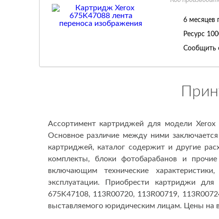
Код производит
6 месяцев 
Ресурс
100
Сообщить 
Прин
Ассортимент картриджей для модели Xerox 
Основное различие между ними заключается 
картриджей, каталог содержит и другие ра
комплекты, блоки фотобарабанов и прочи
включающим технические характеристики
эксплуатации. Приобрести картриджи для 
675K47108, 113R00720, 113R00719, 113R00724)
выставляемого юридическим лицам. Цены на в