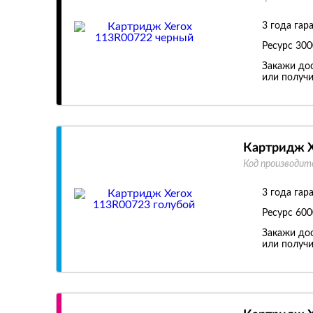
3 года гар
Ресурс
300
Закажи дос
или получи
Картридж X
Код производит
3 года гар
Ресурс
600
Закажи дос
или получи