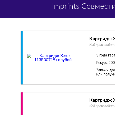
Imprints Совмес
Картридж X
Код производит
3 года гар
Ресурс
200
Закажи дос
или получи
Картридж X
Код производит