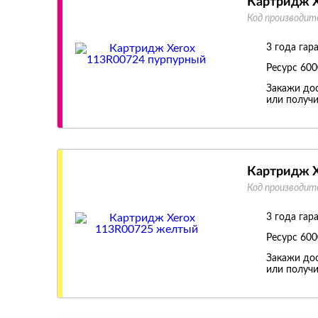
Картридж X
Код производит
3 года гар
Ресурс
600
Закажи дос
или получи
Картридж X
Код производит
3 года гар
Ресурс
600
Закажи дос
или получи