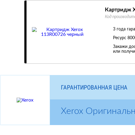
Картридж X
Код производит
3 года гар
Ресурс
800
Закажи дос
или получи
ГАРАНТИРОВАННАЯ ЦЕНА
Xerox Оригиналь