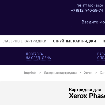
ПН - ПТ 9:00 - 18:00
+7 (812) 940-58-74
ЛАЗЕРНЫЕ КАРТРИДЖИ
СТРУЙНЫЕ КАРТРИДЖИ
ДОСТАВКА
ВАР
НА СЛЕД. ДЕНЬ
ОПЛ
Imprints
>
Лазерные картриджи
>
Xerox
>
Xer
Картриджи для
Xerox Phas