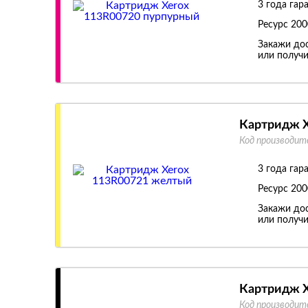
3 года гар
Ресурс
200
Закажи дос
или получи
Картридж X
Код производит
3 года гар
Ресурс
200
Закажи дос
или получи
Картридж X
Код производит