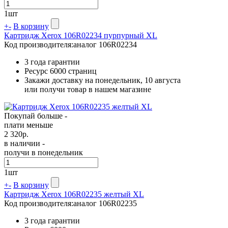
1
шт
+
-
В корзину
Картридж Xerox 106R02234 пурпурный XL
Код производителя:
аналог 106R02234
3 года гарантии
Ресурс
6000 страниц
Закажи доставку на понедельник, 10 августа
или получи товар в нашем магазине
Покупай больше -
плати меньше
2 320
р.
в наличии -
получи в понедельник
1
шт
+
-
В корзину
Картридж Xerox 106R02235 желтый XL
Код производителя:
аналог 106R02235
3 года гарантии