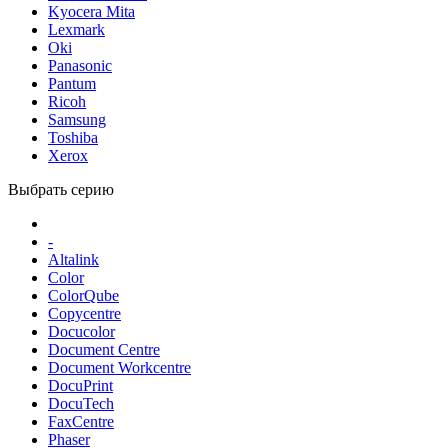
Kyocera Mita
Lexmark
Oki
Panasonic
Pantum
Ricoh
Samsung
Toshiba
Xerox
Выбрать серию
-
Altalink
Color
ColorQube
Copycentre
Docucolor
Document Centre
Document Workcentre
DocuPrint
DocuTech
FaxCentre
Phaser