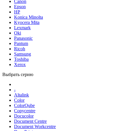
Canon
Epson
HP
Konica Minolta
Kyocera Mita
Lexmark
Oki
Panasonic
Pantum
Ricoh
Samsung
Toshiba
Xerox
Выбрать серию
-
Altalink
Color
ColorQube
Copycentre
Docucolor
Document Centre
Document Workcentre