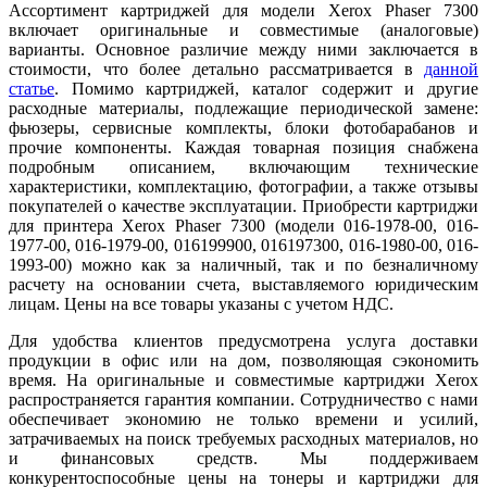
Ассортимент картриджей для модели Xerox Phaser 7300
включает оригинальные и совместимые (аналоговые)
варианты. Основное различие между ними заключается в
стоимости, что более детально рассматривается в
данн
ой
ст
атье
. Помимо картриджей, каталог содержит и другие
расходные материалы, подлежащие периодической замене:
фьюзеры, сервисные комплекты, блоки фотобарабанов и
прочие компоненты. Каждая товарная позиция снабжена
подробным описанием, включающим технические
характеристики, комплектацию, фотографии, а также отзывы
покупателей о качестве эксплуатации. Приобрести картриджи
для принтера Xerox Phaser 7300 (модели 016-1978-00, 016-
1977-00, 016-1979-00, 016199900, 016197300, 016-1980-00, 016-
1993-00) можно как за наличный, так и по безналичному
расчету на основании счета, выставляемого юридическим
лицам. Цены на все товары указаны с учетом НДС.
Для удобства клиентов предусмотрена услуга доставки
продукции в офис или на дом, позволяющая сэкономить
время. На оригинальные и совместимые картриджи Xerox
распространяется гарантия компании. Сотрудничество с нами
обеспечивает экономию не только времени и усилий,
затрачиваемых на поиск требуемых расходных материалов, но
и финансовых средств. Мы поддерживаем
конкурентоспособные цены на тонеры и картриджи для