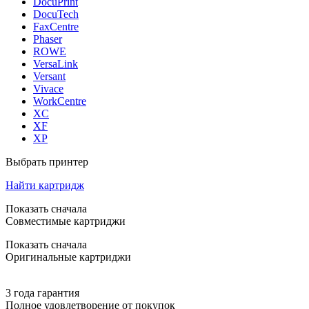
DocuPrint
DocuTech
FaxCentre
Phaser
ROWE
VersaLink
Versant
Vivace
WorkCentre
XC
XF
XP
Выбрать принтер
Найти картридж
Показать сначала
Совместимые картриджи
Показать сначала
Оригинальные картриджи
3 года гарантия
Полное удовлетворение от покупок