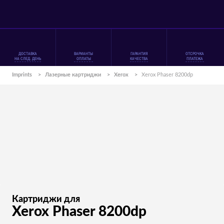
ДОСТАВКА
ВАРИАНТЫ
ГАРАНТИЯ
ОТСРОЧКА
НА СЛЕД. ДЕНЬ
ОПЛАТЫ
КАЧЕСТВА
ПЛАТЕЖА
Imprints
>
Лазерные картриджи
>
Xerox
>
Xerox Phaser 8200dp
Картриджи для
Xerox Phaser 8200dp