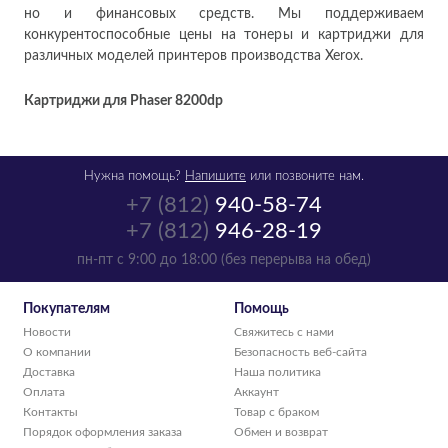
но и финансовых средств. Мы поддерживаем
конкурентоспособные цены на тонеры и картриджи для
различных моделей принтеров производства Xerox.
Картриджи для Phaser 8200dp
Нужна помощь?
Напишите
или позвоните нам.
+7 (812)
940-58-74
+7 (812)
946-28-19
пн-пт с 9:00 до 18:00 (без перерыва на обед)
Покупателям
Помощь
Новости
Свяжитесь с нами
О компании
Безопасность веб-сайта
Доставка
Наша политика
Оплата
Аккаунт
Контакты
Товар с браком
Порядок оформления заказа
Обмен и возврат