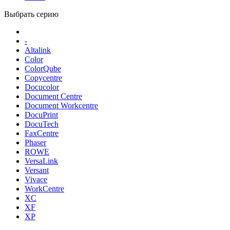
Выбрать серию
-
Altalink
Color
ColorQube
Copycentre
Docucolor
Document Centre
Document Workcentre
DocuPrint
DocuTech
FaxCentre
Phaser
ROWE
VersaLink
Versant
Vivace
WorkCentre
XC
XF
XP