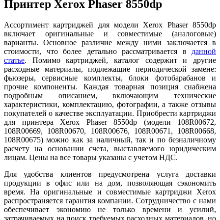
Принтер Xerox Phaser 8550dp
Ассортимент картриджей для модели Xerox Phaser 8550dp
включает оригинальные и совместимые (аналоговые)
варианты. Основное различие между ними заключается в
стоимости, что более детально рассматривается в
данн
ой
ст
атье
. Помимо картриджей, каталог содержит и другие
расходные материалы, подлежащие периодической замене:
фьюзеры, сервисные комплекты, блоки фотобарабанов и
прочие компоненты. Каждая товарная позиция снабжена
подробным описанием, включающим технические
характеристики, комплектацию, фотографии, а также отзывы
покупателей о качестве эксплуатации. Приобрести картриджи
для принтера Xerox Phaser 8550dp (модели 108R00672,
108R00669, 108R00670, 108R00676, 108R00671, 108R00668,
108R00675) можно как за наличный, так и по безналичному
расчету на основании счета, выставляемого юридическим
лицам. Цены на все товары указаны с учетом НДС.
Для удобства клиентов предусмотрена услуга доставки
продукции в офис или на дом, позволяющая сэкономить
время. На оригинальные и совместимые картриджи Xerox
распространяется гарантия компании. Сотрудничество с нами
обеспечивает экономию не только времени и усилий,
затрачиваемых на поиск требуемых расходных материалов, но