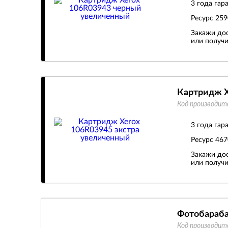
3 года гар
Ресурс
259
Закажи дос
или получи
Картридж X
Код производит
3 года гар
Ресурс
467
Закажи дос
или получи
Фотобараба
Код производит