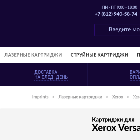
ПН - ПТ 9:00 - 18:00
+7 (812) 940-58-74
ЛАЗЕРНЫЕ КАРТРИДЖИ
СТРУЙНЫЕ КАРТРИДЖИ
ДОСТАВКА
ВАР
НА СЛЕД. ДЕНЬ
ОПЛ
Imprints
>
Лазерные картриджи
>
Xerox
>
Xer
Картриджи для
Xerox Vers