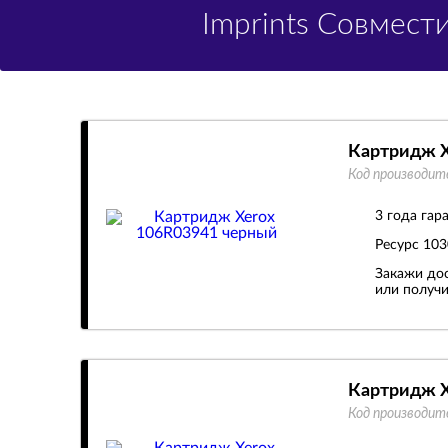
Imprints Совмес
Картридж X
Код производит
3 года гар
Ресурс
103
Закажи дос
или получи
Картридж X
Код производит