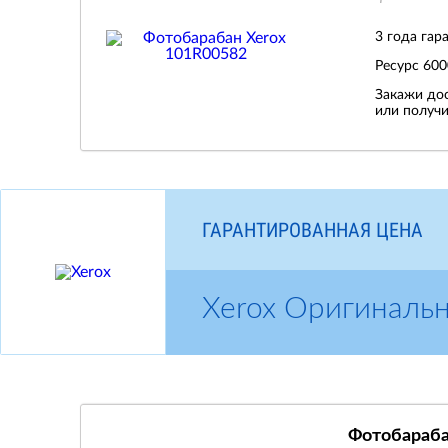
3 года гар
Ресурс
600
Закажи дос
или получи
ГАРАНТИРОВАННАЯ ЦЕНА
Xerox Оригиналь
Фотобараба