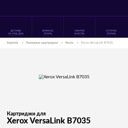
ДОСТАВКА
ВАРИАНТЫ
ГАРАНТИЯ
ОТСРОЧКА
НА СЛЕД. ДЕНЬ
ОПЛАТЫ
КАЧЕСТВА
ПЛАТЕЖА
Imprints
>
Лазерные картриджи
>
Xerox
>
Xerox VersaLink B7035
Картриджи для
Xerox VersaLink B7035