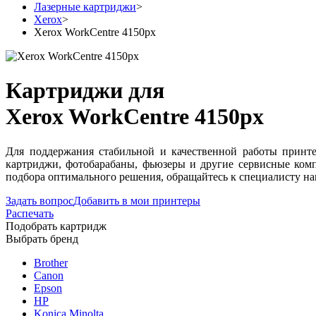
Лазерные картриджи
>
Xerox
>
Xerox WorkCentre 4150px
Картриджи для
Xerox WorkCentre 4150px
Для поддержания стабильной и качественной работы принте
картриджи, фотобарабаны, фьюзеры и другие сервисные ком
подбора оптимального решения, обращайтесь к специалисту на
Задать вопрос
Добавить в мои принтеры
Распечать
Подобрать картридж
Выбрать бренд
Brother
Canon
Epson
HP
Konica Minolta