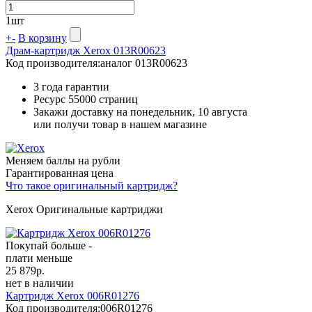
1
шт
+
-
В корзину
Драм-картридж Xerox 013R00623
Код производителя:
аналог 013R00623
3 года гарантии
Ресурс
55000 страниц
Закажи доставку на понедельник, 10 августа
или получи товар в нашем магазине
Меняем баллы на рубли
Гарантированная цена
Что такое оригинальный картридж?
Xerox Оригинальные картриджи
Покупай больше -
плати меньше
25 879
р.
нет в наличии
Картридж Xerox 006R01276
Код производителя:
006R01276