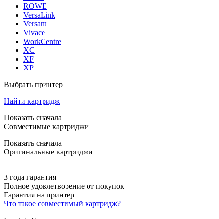
ROWE
VersaLink
Versant
Vivace
WorkCentre
XC
XF
XP
Выбрать принтер
Найти картридж
Показать сначала
Совместимые картриджи
Показать сначала
Оригинальные картриджи
3 года гарантия
Полное удовлетворение от покупок
Гарантия на принтер
Что такое совместимый картридж?