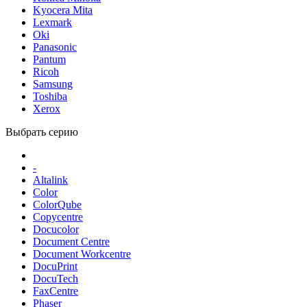
Kyocera Mita
Lexmark
Oki
Panasonic
Pantum
Ricoh
Samsung
Toshiba
Xerox
Выбрать серию
-
Altalink
Color
ColorQube
Copycentre
Docucolor
Document Centre
Document Workcentre
DocuPrint
DocuTech
FaxCentre
Phaser