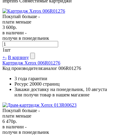
Imprints Совместимые картриджи
Покупай больше -
плати меньше
3 600
р.
в наличии -
получи в понедельник
1
шт
+
-
В корзину
Картридж Xerox 006R01276
Код производителя:
аналог 006R01276
3 года гарантии
Ресурс
20000 страниц
Закажи доставку на понедельник, 10 августа
или получи товар в нашем магазине
Покупай больше -
плати меньше
6 470
р.
в наличии -
получи в понедельник