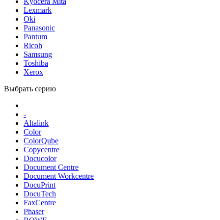
Kyocera Mita
Lexmark
Oki
Panasonic
Pantum
Ricoh
Samsung
Toshiba
Xerox
Выбрать серию
-
Altalink
Color
ColorQube
Copycentre
Docucolor
Document Centre
Document Workcentre
DocuPrint
DocuTech
FaxCentre
Phaser