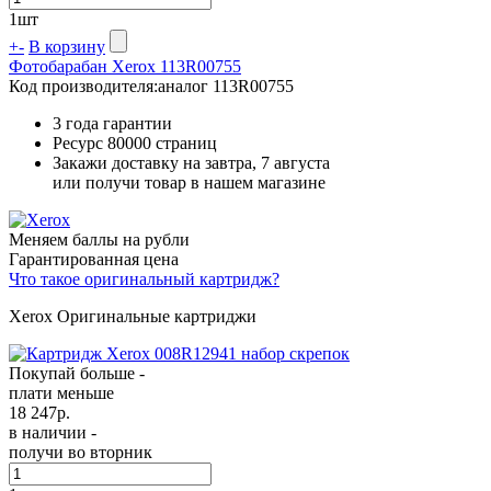
1
шт
+
-
В корзину
Фотобарабан Xerox 113R00755
Код производителя:
аналог 113R00755
3 года гарантии
Ресурс
80000 страниц
Закажи доставку на завтра, 7 августа
или получи товар в нашем магазине
Меняем баллы на рубли
Гарантированная цена
Что такое оригинальный картридж?
Xerox Оригинальные картриджи
Покупай больше -
плати меньше
18 247
р.
в наличии -
получи во вторник