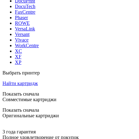
DocuPrint
DocuTech
FaxCentre
Phaser
ROWE
VersaLink
Versant
Vivace
WorkCentre
XC
XF
XP
Выбрать принтер
Найти картридж
Показать сначала
Совместимые картриджи
Показать сначала
Оригинальные картриджи
3 года гарантия
Полное удовлетворение от покупок