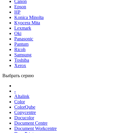
Canon
Epson
HP
Konica Minolta
Kyocera Mita
Lexmark
Oki
Panasonic
Pantum
Ricoh
Samsung
Toshiba
Xerox
Выбрать серию
-
Altalink
Color
ColorQube
Copycentre
Docucolor
Document Centre
Document Workcentre