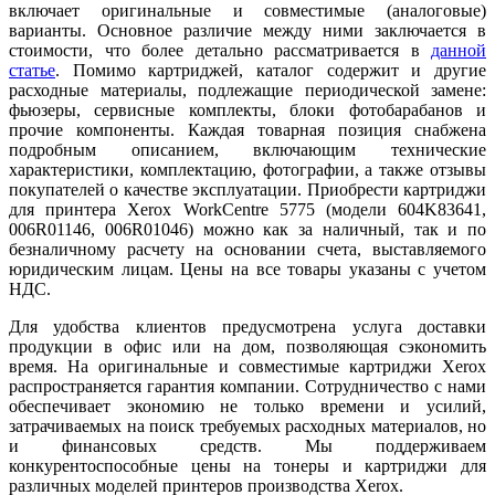
включает оригинальные и совместимые (аналоговые)
варианты. Основное различие между ними заключается в
стоимости, что более детально рассматривается в
данн
ой
ст
атье
. Помимо картриджей, каталог содержит и другие
расходные материалы, подлежащие периодической замене:
фьюзеры, сервисные комплекты, блоки фотобарабанов и
прочие компоненты. Каждая товарная позиция снабжена
подробным описанием, включающим технические
характеристики, комплектацию, фотографии, а также отзывы
покупателей о качестве эксплуатации. Приобрести картриджи
для принтера Xerox WorkCentre 5775 (модели 604K83641,
006R01146, 006R01046) можно как за наличный, так и по
безналичному расчету на основании счета, выставляемого
юридическим лицам. Цены на все товары указаны с учетом
НДС.
Для удобства клиентов предусмотрена услуга доставки
продукции в офис или на дом, позволяющая сэкономить
время. На оригинальные и совместимые картриджи Xerox
распространяется гарантия компании. Сотрудничество с нами
обеспечивает экономию не только времени и усилий,
затрачиваемых на поиск требуемых расходных материалов, но
и финансовых средств. Мы поддерживаем
конкурентоспособные цены на тонеры и картриджи для
различных моделей принтеров производства Xerox.