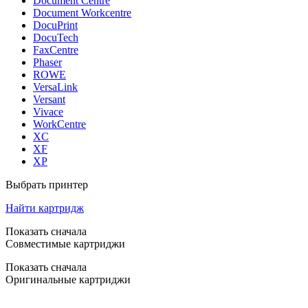
Document Centre
Document Workcentre
DocuPrint
DocuTech
FaxCentre
Phaser
ROWE
VersaLink
Versant
Vivace
WorkCentre
XC
XF
XP
Выбрать принтер
Найти картридж
Показать сначала
Совместимые картриджи
Показать сначала
Оригинальные картриджи