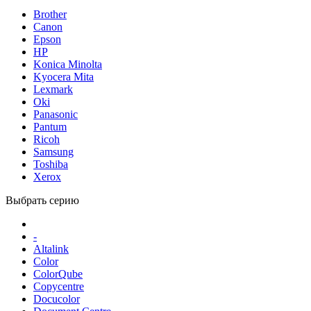
Brother
Canon
Epson
HP
Konica Minolta
Kyocera Mita
Lexmark
Oki
Panasonic
Pantum
Ricoh
Samsung
Toshiba
Xerox
Выбрать серию
-
Altalink
Color
ColorQube
Copycentre
Docucolor