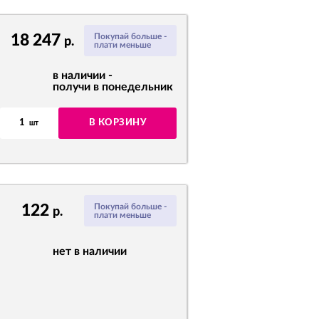
18 247
Покупай больше -
р.
плати меньше
в наличии -
получи в понедельник
1
В КОРЗИНУ
шт
122
Покупай больше -
р.
плати меньше
нет в наличии