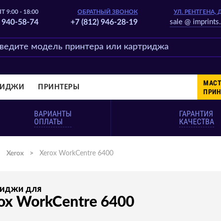
Т 9:00 - 18:00
ОБРАТНЫЙ ЗВОНОК
УЛ. РЕНТГЕНА, 
) 940-58-74
+7 (812) 946-28-19
sale @ imprints.
МАСТ
РИДЖИ
ПРИНТЕРЫ
ПРИН
ВАРИАНТЫ
ГАРАНТИЯ
ОПЛАТЫ
КАЧЕСТВА
>
Xerox
>
Xerox WorkCentre 6400
риджи для
ox WorkCentre 6400