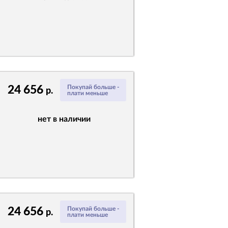
24 656
Покупай больше -
р.
плати меньше
нет в наличии
24 656
Покупай больше -
р.
плати меньше