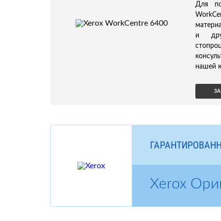
Для по
WorkCe
материа
и дру
стопро
консул
нашей к
ЗА
ГАРАНТИРОВАНН
Xerox Ори