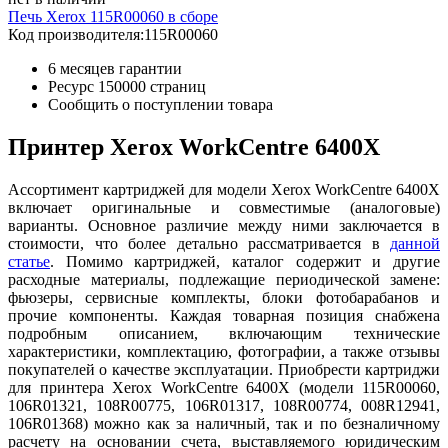
Печь Xerox 115R00060 в сборе
Код производителя:
115R00060
6 месяцев гарантии
Ресурс
150000 страниц
Сообщить о поступлении товара
Принтер Xerox WorkCentre 6400X
Ассортимент картриджей для модели Xerox WorkCentre 6400X
включает оригинальные и совместимые (аналоговые)
варианты. Основное различие между ними заключается в
стоимости, что более детально рассматривается в
данн
ой
ст
атье
. Помимо картриджей, каталог содержит и другие
расходные материалы, подлежащие периодической замене:
фьюзеры, сервисные комплекты, блоки фотобарабанов и
прочие компоненты. Каждая товарная позиция снабжена
подробным описанием, включающим технические
характеристики, комплектацию, фотографии, а также отзывы
покупателей о качестве эксплуатации. Приобрести картриджи
для принтера Xerox WorkCentre 6400X (модели 115R00060,
106R01321, 108R00775, 106R01317, 108R00774, 008R12941,
106R01368) можно как за наличный, так и по безналичному
расчету на основании счета, выставляемого юридическим