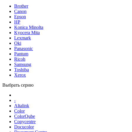
Brother
Canon
Epson
HP
Konica Minolta
Kyocera Mita
Lexmark
Oki
Panasonic
Pantum
Ricoh
Samsung
Toshiba
Xerox
Выбрать серию
-
Altalink
Color
ColorQube
Copycentre
Docucolor