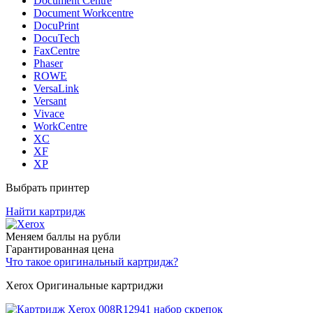
Document Centre
Document Workcentre
DocuPrint
DocuTech
FaxCentre
Phaser
ROWE
VersaLink
Versant
Vivace
WorkCentre
XC
XF
XP
Выбрать принтер
Найти картридж
Меняем баллы на рубли
Гарантированная цена
Что такое оригинальный картридж?
Xerox Оригинальные картриджи