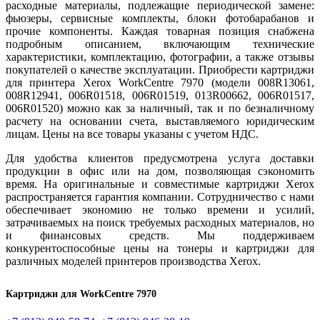
расходные материалы, подлежащие периодической замене:
фьюзеры, сервисные комплекты, блоки фотобарабанов и
прочие компоненты. Каждая товарная позиция снабжена
подробным описанием, включающим технические
характеристики, комплектацию, фотографии, а также отзывы
покупателей о качестве эксплуатации. Приобрести картриджи
для принтера Xerox WorkCentre 7970 (модели 008R13061,
008R12941, 006R01518, 006R01519, 013R00662, 006R01517,
006R01520) можно как за наличный, так и по безналичному
расчету на основании счета, выставляемого юридическим
лицам. Цены на все товары указаны с учетом НДС.
Для удобства клиентов предусмотрена услуга доставки
продукции в офис или на дом, позволяющая сэкономить
время. На оригинальные и совместимые картриджи Xerox
распространяется гарантия компании. Сотрудничество с нами
обеспечивает экономию не только времени и усилий,
затрачиваемых на поиск требуемых расходных материалов, но
и финансовых средств. Мы поддерживаем
конкурентоспособные цены на тонеры и картриджи для
различных моделей принтеров производства Xerox.
Картриджи для WorkCentre 7970