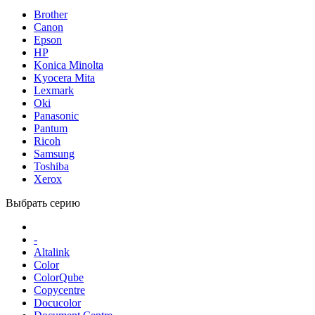
Brother
Canon
Epson
HP
Konica Minolta
Kyocera Mita
Lexmark
Oki
Panasonic
Pantum
Ricoh
Samsung
Toshiba
Xerox
Выбрать серию
-
Altalink
Color
ColorQube
Copycentre
Docucolor