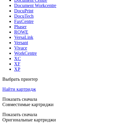
Document Centre
Document Workcentre
DocuPrint
DocuTech
FaxCentre
Phaser
ROWE
VersaLink
Versant
Vivace
WorkCentre
XC
XF
XP
Выбрать принтер
Найти картридж
Показать сначала
Совместимые картриджи
Показать сначала
Оригинальные картриджи