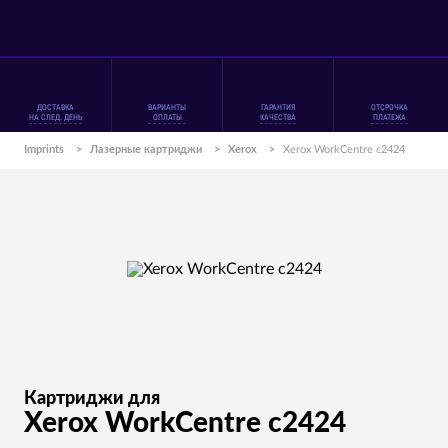
ДОСТАВКА
ВАРИАНТЫ
ГАРАНТИЯ
ОТСРОЧКА
НА СЛЕД. ДЕНЬ
ОПЛАТЫ
КАЧЕСТВА
ПЛАТЕЖА
Imprints
>
Лазерные картриджи
>
Xerox
>
Xerox WorkCentre c2424
Картриджи для
Xerox WorkCentre c2424