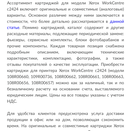
Ассортимент картриджей для модели Xerox WorkCentre
c2424 включает оригинальные и совместимые (аналоговые)
варианты. Основное различие между ними заключается в
стоимости, что более детально рассматривается в
данн
ой
ст
атье
. Помимо картриджей, каталог содержит и другие
расходные материалы, подлежащие периодической замене:
фьюзеры, сервисные комплекты, блоки фотобарабанов и
прочие компоненты. Каждая товарная позиция снабжена
подробным описанием, включающим технические
характеристики, комплектацию, фотографии, а также
отзывы покупателей о качестве эксплуатации. Приобрести
картриджи для принтера Xerox WorkCentre c2424 (модели
108R00660, 109R00736, 108R00662, 108R00661, 108R00663,
108R00656, 108R00657) можно как за наличный, так и по
безналичному расчету на основании счета, выставляемого
юридическим лицам. Цены на все товары указаны с учетом
НДС.
Для удобства клиентов предусмотрена услуга доставки
продукции в офис или на дом, позволяющая сэкономить
время. На оригинальные и совместимые картриджи Xerox