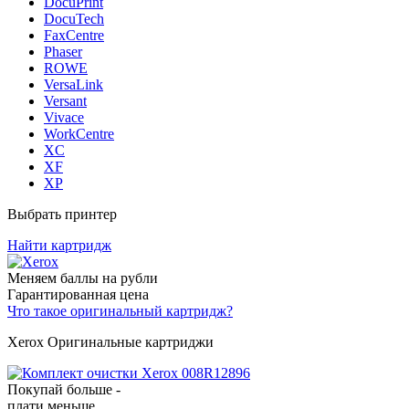
DocuPrint
DocuTech
FaxCentre
Phaser
ROWE
VersaLink
Versant
Vivace
WorkCentre
XC
XF
XP
Выбрать принтер
Найти картридж
Меняем баллы на рубли
Гарантированная цена
Что такое оригинальный картридж?
Xerox Оригинальные картриджи
Покупай больше -
плати меньше