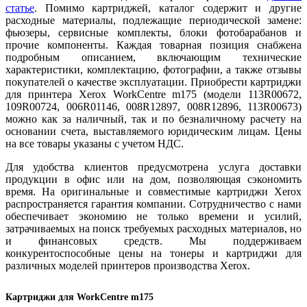
ст
атье
. Помимо картриджей, каталог содержит и другие
расходные материалы, подлежащие периодической замене:
фьюзеры, сервисные комплекты, блоки фотобарабанов и
прочие компоненты. Каждая товарная позиция снабжена
подробным описанием, включающим технические
характеристики, комплектацию, фотографии, а также отзывы
покупателей о качестве эксплуатации. Приобрести картриджи
для принтера Xerox WorkCentre m175 (модели 113R00672,
109R00724, 006R01146, 008R12897, 008R12896, 113R00673)
можно как за наличный, так и по безналичному расчету на
основании счета, выставляемого юридическим лицам. Цены
на все товары указаны с учетом НДС.
Для удобства клиентов предусмотрена услуга доставки
продукции в офис или на дом, позволяющая сэкономить
время. На оригинальные и совместимые картриджи Xerox
распространяется гарантия компании. Сотрудничество с нами
обеспечивает экономию не только времени и усилий,
затрачиваемых на поиск требуемых расходных материалов, но
и финансовых средств. Мы поддерживаем
конкурентоспособные цены на тонеры и картриджи для
различных моделей принтеров производства Xerox.
Картриджи для WorkCentre m175