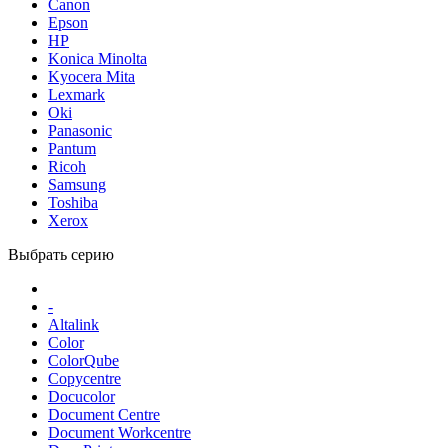
Canon
Epson
HP
Konica Minolta
Kyocera Mita
Lexmark
Oki
Panasonic
Pantum
Ricoh
Samsung
Toshiba
Xerox
Выбрать серию
-
Altalink
Color
ColorQube
Copycentre
Docucolor
Document Centre
Document Workcentre