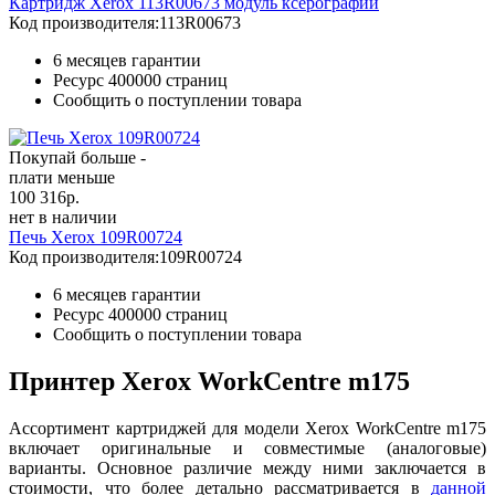
Картридж Xerox 113R00673 модуль ксерографии
Код производителя:
113R00673
6 месяцев гарантии
Ресурс
400000 страниц
Сообщить о поступлении товара
Покупай больше -
плати меньше
100 316
р.
нет в наличии
Печь Xerox 109R00724
Код производителя:
109R00724
6 месяцев гарантии
Ресурс
400000 страниц
Сообщить о поступлении товара
Принтер Xerox WorkCentre m175
Ассортимент картриджей для модели Xerox WorkCentre m175
включает оригинальные и совместимые (аналоговые)
варианты. Основное различие между ними заключается в
стоимости, что более детально рассматривается в
данн
ой