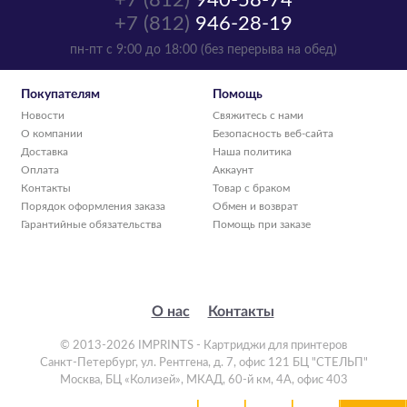
+7 (812)
940-58-74
+7 (812)
946-28-19
пн-пт с 9:00 до 18:00 (без перерыва на обед)
Покупателям
Помощь
Новости
Свяжитесь с нами
О компании
Безопасность веб-сайта
Доставка
Наша политика
Оплата
Аккаунт
Контакты
Товар с браком
Порядок оформления заказа
Обмен и возврат
Гарантийные обязательства
Помощь при заказе
О нас
Контакты
© 2013-2026 IMPRINTS - Картриджи для принтеров
Санкт-Петербург
,
ул. Рентгена, д. 7, офис 121 БЦ "СТЕЛЬП"
Москва
,
БЦ «Колизей», МКАД, 60-й км, 4А, офис 403