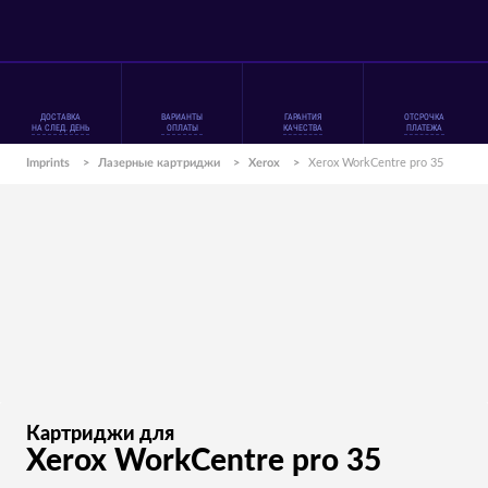
ДОСТАВКА
ВАРИАНТЫ
ГАРАНТИЯ
ОТСРОЧКА
НА СЛЕД. ДЕНЬ
ОПЛАТЫ
КАЧЕСТВА
ПЛАТЕЖА
Imprints
>
Лазерные картриджи
>
Xerox
>
Xerox WorkCentre pro 35
Картриджи для
Xerox WorkCentre pro 35