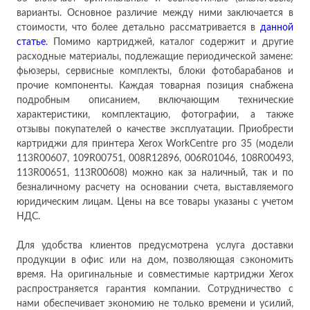
варианты. Основное различие между ними заключается в
стоимости, что более детально рассматривается в
данн
ой
ст
атье
. Помимо картриджей, каталог содержит и другие
расходные материалы, подлежащие периодической замене:
фьюзеры, сервисные комплекты, блоки фотобарабанов и
прочие компоненты. Каждая товарная позиция снабжена
подробным описанием, включающим технические
характеристики, комплектацию, фотографии, а также
отзывы покупателей о качестве эксплуатации. Приобрести
картриджи для принтера Xerox WorkCentre pro 35 (модели
113R00607, 109R00751, 008R12896, 006R01046, 108R00493,
113R00651, 113R00608) можно как за наличный, так и по
безналичному расчету на основании счета, выставляемого
юридическим лицам. Цены на все товары указаны с учетом
НДС.
Для удобства клиентов предусмотрена услуга доставки
продукции в офис или на дом, позволяющая сэкономить
время. На оригинальные и совместимые картриджи Xerox
распространяется гарантия компании. Сотрудничество с
нами обеспечивает экономию не только времени и усилий,