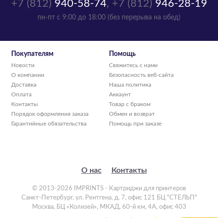
+7 (812)
940-58-74
,
+7 (812)
946-28-19
пн-пт с 9:00 до 18:00 (без перерыва на обед)
Покупателям
Помощь
Новости
Свяжитесь с нами
О компании
Безопасность веб-сайта
Доставка
Наша политика
Оплата
Аккаунт
Контакты
Товар с браком
Порядок оформления заказа
Обмен и возврат
Гарантийные обязательства
Помощь при заказе
О нас
Контакты
© 2013-2026 IMPRINTS - Картриджи для принтеров
Санкт-Петербург
,
ул. Рентгена, д. 7, офис 121 БЦ "СТЕЛЬП"
Москва
,
БЦ «Колизей», МКАД, 60-й км, 4А, офис 403