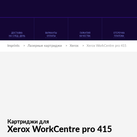
ДОСТАВКА
ВАРИАНТЫ
ГАРАНТИЯ
ОТСРОЧКА
НА СЛЕД. ДЕНЬ
ОПЛАТЫ
КАЧЕСТВА
ПЛАТЕЖА
Imprints
>
Лазерные картриджи
>
Xerox
>
Xerox WorkCentre pro 415
Картриджи для
Xerox WorkCentre pro 415