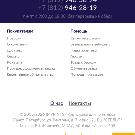
+7 (812)
940-58-74
+7 (812)
946-28-19
пн-пт с 9:00 до 18:00 (без перерыва на обед)
Покупателям
Помощь
Новости
Свяжитесь с нами
О компании
Безопасность веб-сайта
Доставка
Наша политика
Оплата
Аккаунт
Контакты
Товар с браком
Порядок оформления заказа
Обмен и возврат
Гарантийные обязательства
Помощь при заказе
О нас
Контакты
© 2013-2026 IMPRINTS - Картриджи для принтеров
Санкт-Петербург
,
ул. Рентгена, д. 7, офис 121 БЦ "СТЕЛЬП"
Москва
,
БЦ «Колизей», МКАД, 60-й км, 4А, офис 403