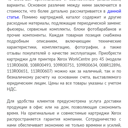
варианты. Основное различие между ними заключается в
стоимости, что более детально рассматривается в
данн
ой
ст
атье
. Помимо картриджей, каталог содержит и другие
расходные материалы, подлежащие периодической замене:
фьюзеры, сервисные комплекты, блоки фотобарабанов и
прочие компоненты. Каждая товарная позиция снабжена
подробным описанием, включающим технические
характеристики, комплектацию, фотографии, а также
отзывы покупателей о качестве эксплуатации. Приобрести
картриджи для принтера Xerox WorkCentre pro 45 (модели
113R00608, 108R00493, 109R00751, 109R00634, 008R12896,
113R00651, 113R00607) можно как за наличный, так и по
безналичному расчету на основании счета, выставляемого
юридическим лицам. Цены на все товары указаны с учетом
НДС.
Для удобства клиентов предусмотрена услуга доставки
продукции в офис или на дом, позволяющая сэкономить
время. На оригинальные и совместимые картриджи Xerox
распространяется гарантия компании. Сотрудничество с
нами обеспечивает экономию не только времени и усилий,